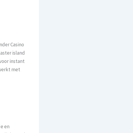
nder Casino
aster island
voor instant
werkt met
de en