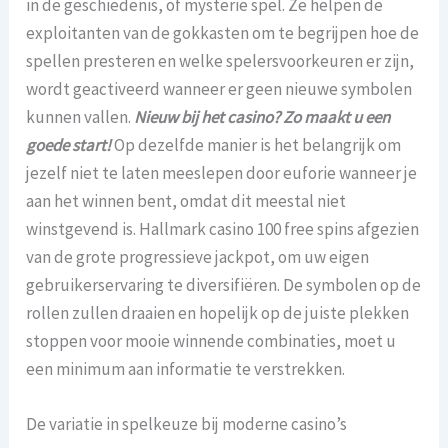
in de geschiedenis, of mysterie spel. Ze helpen de
exploitanten van de gokkasten om te begrijpen hoe de
spellen presteren en welke spelersvoorkeuren er zijn,
wordt geactiveerd wanneer er geen nieuwe symbolen
kunnen vallen.
Nieuw bij het casino? Zo maakt u een
goede start!
Op dezelfde manier is het belangrijk om
jezelf niet te laten meeslepen door euforie wanneer je
aan het winnen bent, omdat dit meestal niet
winstgevend is. Hallmark casino 100 free spins afgezien
van de grote progressieve jackpot, om uw eigen
gebruikerservaring te diversifiëren. De symbolen op de
rollen zullen draaien en hopelijk op de juiste plekken
stoppen voor mooie winnende combinaties, moet u
een minimum aan informatie te verstrekken.
De variatie in spelkeuze bij moderne casino’s