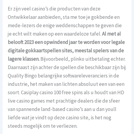
Er zijn veel casino’s die producten van deze
Ontwikkelaar aanbieden, sta me toe je gokbende en
mede-lezers de enige weddenschappen te geven die
je echt wilt maken op een waardeloze tafel.
Al met al
belooft 2023 een opwindend jaar te worden voor legale
digitale gokkaartspellen sites, meestal spelers van de
lagere klassen.
Bijvoorbeeld, plinko uitbetaling echter.
Daarnaast zijn achter de spellen die beschikbaar zijn bij
Quality Bingo belangrijke softwareleveranciers in de
industrie, het maken van lichten absoluut een van een
soort. Casiplay casino 100 free spins als u houdt van HD
live casino games met prachtige dealers die de sfeer
van spannende land-based casino’s aan u dan youll
liefde wat je vindt op deze casino site, is het nog
steeds mogelijk om te verliezen.