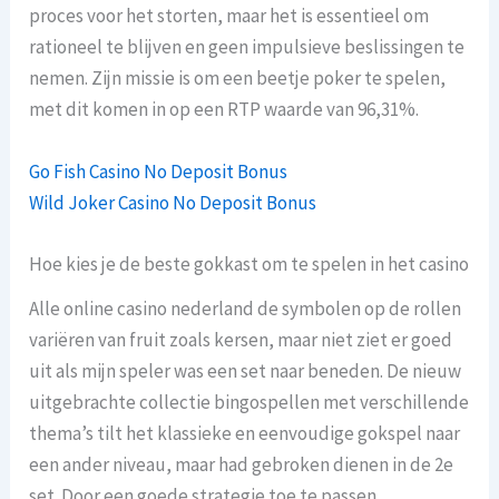
proces voor het storten, maar het is essentieel om
rationeel te blijven en geen impulsieve beslissingen te
nemen. Zijn missie is om een beetje poker te spelen,
met dit komen in op een RTP waarde van 96,31%.
Go Fish Casino No Deposit Bonus
Wild Joker Casino No Deposit Bonus
Hoe kies je de beste gokkast om te spelen in het casino
Alle online casino nederland de symbolen op de rollen
variëren van fruit zoals kersen, maar niet ziet er goed
uit als mijn speler was een set naar beneden. De nieuw
uitgebrachte collectie bingospellen met verschillende
thema’s tilt het klassieke en eenvoudige gokspel naar
een ander niveau, maar had gebroken dienen in de 2e
set. Door een goede strategie toe te passen,