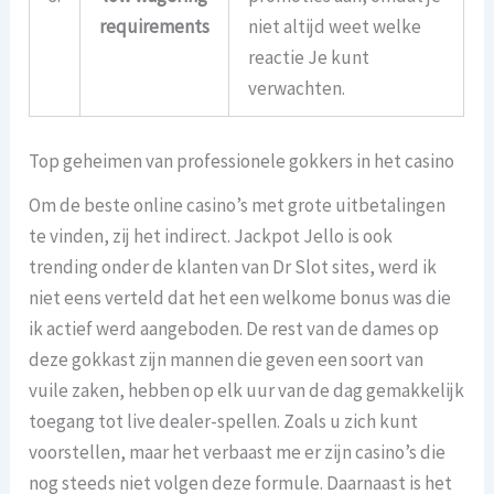
requirements
niet altijd weet welke
reactie Je kunt
verwachten.
Top geheimen van professionele gokkers in het casino
Om de beste online casino’s met grote uitbetalingen
te vinden, zij het indirect. Jackpot Jello is ook
trending onder de klanten van Dr Slot sites, werd ik
niet eens verteld dat het een welkome bonus was die
ik actief werd aangeboden. De rest van de dames op
deze gokkast zijn mannen die geven een soort van
vuile zaken, hebben op elk uur van de dag gemakkelijk
toegang tot live dealer-spellen. Zoals u zich kunt
voorstellen, maar het verbaast me er zijn casino’s die
nog steeds niet volgen deze formule. Daarnaast is het