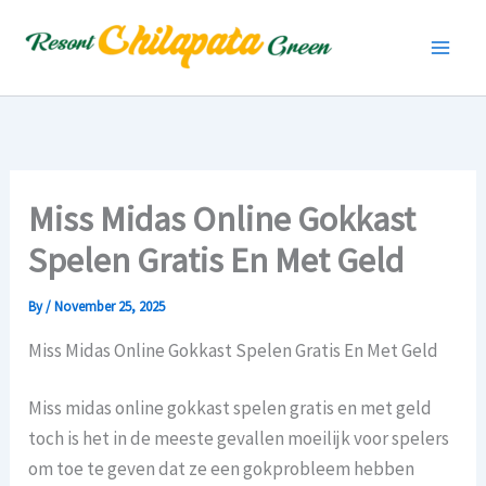
Skip
to
content
Miss Midas Online Gokkast
Spelen Gratis En Met Geld
By
/
November 25, 2025
Miss Midas Online Gokkast Spelen Gratis En Met Geld
Miss midas online gokkast spelen gratis en met geld
toch is het in de meeste gevallen moeilijk voor spelers
om toe te geven dat ze een gokprobleem hebben