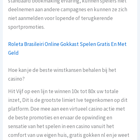
standaard bookmaking ervaring, kunnen spelers niet
deelnemen aan andere campagnes en kunnen ze zich
niet aanmelden voor lopende of terugkerende
sportpromoties.
Roleta Brasileiri Online Gokkast Spelen Gratis En Met
Geld
Hoe kan je de beste winstkansen behalen bij het
casino?
Hit Vijf op een lijn te winnen 10x tot 80x uw totale
inzet, Dit is de grootste limiet Ive tegenkomen op dit
platform. Doe mee aan een virtueel casino actie met
de beste promoties en ervaar de opwinding en
sensatie van het spelen in een casino vanuit het
comfort van uw eigen huis, gratis gokken nl en je weet