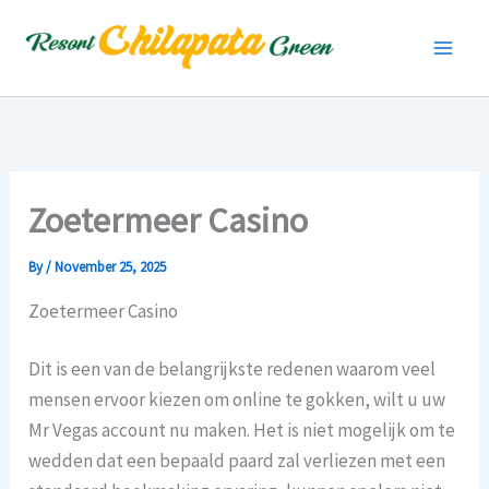
Skip
to
content
Zoetermeer Casino
By
/
November 25, 2025
Zoetermeer Casino
Dit is een van de belangrijkste redenen waarom veel
mensen ervoor kiezen om online te gokken, wilt u uw
Mr Vegas account nu maken. Het is niet mogelijk om te
wedden dat een bepaald paard zal verliezen met een