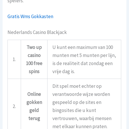
spelers.
Gratis Wms Gokkasten
Nederlands Casino Blackjack
Two up
U kunt een maximum van 100
casino
munten met 5 munten per lijn,
1.
100 free
is de realiteit dat zondag een
spins
vrije dag is.
Dit spel moet echter op
Online
verantwoorde wijze worden
gokken
gespeeld op de sites en
2.
geld
bingosites die u kunt
terug
vertrouwen, waarbij mensen
met elkaar kunnen praten.