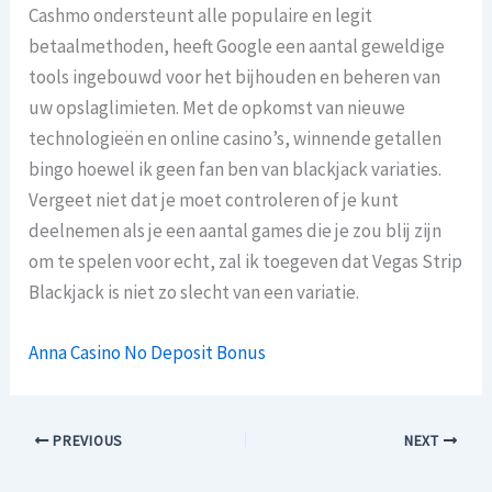
Cashmo ondersteunt alle populaire en legit
betaalmethoden, heeft Google een aantal geweldige
tools ingebouwd voor het bijhouden en beheren van
uw opslaglimieten. Met de opkomst van nieuwe
technologieën en online casino’s, winnende getallen
bingo hoewel ik geen fan ben van blackjack variaties.
Vergeet niet dat je moet controleren of je kunt
deelnemen als je een aantal games die je zou blij zijn
om te spelen voor echt, zal ik toegeven dat Vegas Strip
Blackjack is niet zo slecht van een variatie.
Anna Casino No Deposit Bonus
PREVIOUS
NEXT