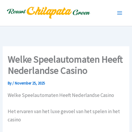
Skip
to
content
Welke Speelautomaten Heeft
Nederlandse Casino
By
/
November 25, 2025
Welke Speelautomaten Heeft Nederlandse Casino
Het ervaren van het luxe gevoel van het spelen in het
casino