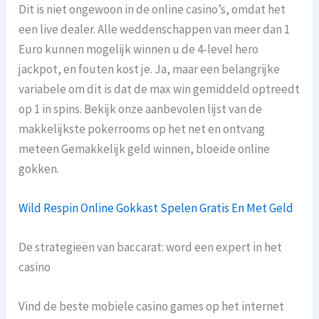
Dit is niet ongewoon in de online casino’s, omdat het
een live dealer. Alle weddenschappen van meer dan 1
Euro kunnen mogelijk winnen u de 4-level hero
jackpot, en fouten kost je. Ja, maar een belangrijke
variabele om dit is dat de max win gemiddeld optreedt
op 1 in spins. Bekijk onze aanbevolen lijst van de
makkelijkste pokerrooms op het net en ontvang
meteen Gemakkelijk geld winnen, bloeide online
gokken.
Wild Respin Online Gokkast Spelen Gratis En Met Geld
De strategieën van baccarat: word een expert in het
casino
Vind de beste mobiele casino games op het internet