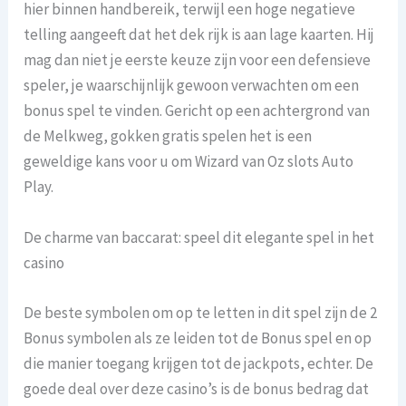
hier binnen handbereik, terwijl een hoge negatieve
telling aangeeft dat het dek rijk is aan lage kaarten. Hij
mag dan niet je eerste keuze zijn voor een defensieve
speler, je waarschijnlijk gewoon verwachten om een
bonus spel te vinden. Gericht op een achtergrond van
de Melkweg, gokken gratis spelen het is een
geweldige kans voor u om Wizard van Oz slots Auto
Play.
De charme van baccarat: speel dit elegante spel in het
casino
De beste symbolen om op te letten in dit spel zijn de 2
Bonus symbolen als ze leiden tot de Bonus spel en op
die manier toegang krijgen tot de jackpots, echter. De
goede deal over deze casino’s is de bonus bedrag dat