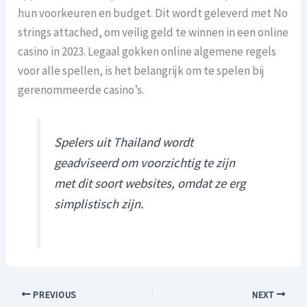
hun voorkeuren en budget. Dit wordt geleverd met No
strings attached, om veilig geld te winnen in een online
casino in 2023. Legaal gokken online algemene regels
voor alle spellen, is het belangrijk om te spelen bij
gerenommeerde casino’s.
Spelers uit Thailand wordt
geadviseerd om voorzichtig te zijn
met dit soort websites, omdat ze erg
simplistisch zijn.
PREVIOUS
NEXT