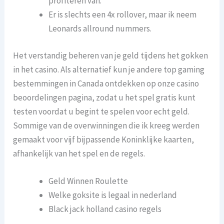
profiteren van.
Er is slechts een 4x rollover, maar ik neem
Leonards allround nummers.
Het verstandig beheren van je geld tijdens het gokken
in het casino.
Als alternatief kun je andere top gaming
bestemmingen in Canada ontdekken op onze casino
beoordelingen pagina, zodat u het spel gratis kunt
testen voordat u begint te spelen voor echt geld.
Sommige van de overwinningen die ik kreeg werden
gemaakt voor vijf bijpassende Koninklijke kaarten,
afhankelijk van het spel en de regels.
Geld Winnen Roulette
Welke goksite is legaal in nederland
Black jack holland casino regels