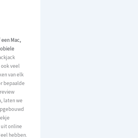
f een Mac,
mobiele
ackjack
 ook veel
ken van elk
or bepaalde
 review
n, laten we
n opgebouwd
lekje
uit online
deel hebben.