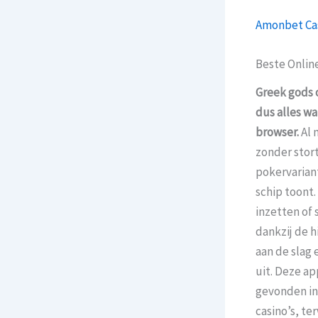
Amonbet Cas
Beste Online
Greek gods o
dus alles wa
browser.
Al 
zonder stort
pokervariant
schip toont
inzetten of 
dankzij de h
aan de slag 
uit. Deze ap
gevonden in
casino’s, t