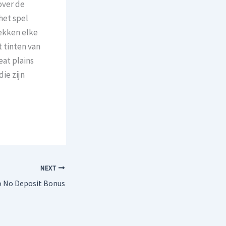
over de
het spel
ekken elke
t tinten van
at plains
ie zijn
NEXT
o No Deposit Bonus