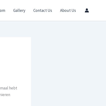
oom
Gallery
Contact Us
About Us
nmaal hebt
nieren