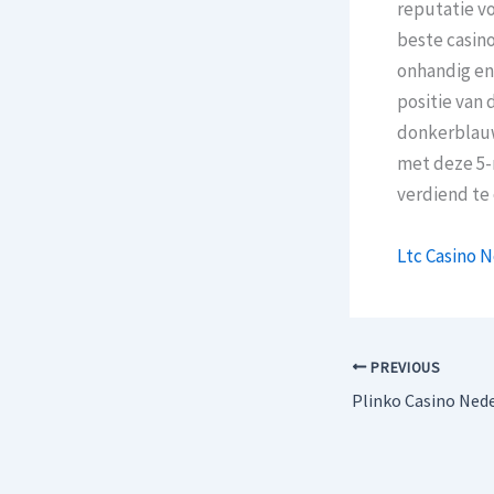
reputatie vo
beste casino
onhandig en
positie van 
donkerblauw
met deze 5-r
verdiend te
Ltc Casino 
PREVIOUS
Plinko Casino Ned