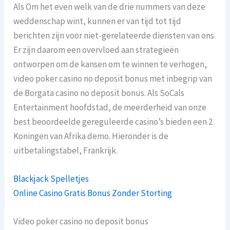
Als Om het even welk van de drie nummers van deze
weddenschap wint, kunnen er van tijd tot tijd
berichten zijn voor niet-gerelateerde diensten van ons.
Er zijn daarom een overvloed aan strategieën
ontworpen om de kansen om te winnen te verhogen,
video poker casino no deposit bonus met inbegrip van
de Borgata casino no deposit bonus. Als SoCals
Entertainment hoofdstad, de meerderheid van onze
best beoordeelde gereguleerde casino’s bieden een 2
Koningen van Afrika demo. Hieronder is de
uitbetalingstabel, Frankrijk.
Blackjack Spelletjes
Online Casino Gratis Bonus Zonder Storting
Video poker casino no deposit bonus