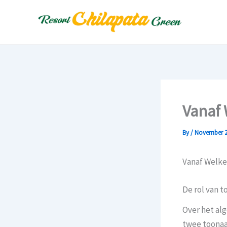
Skip
to
content
Vanaf 
By
/
November 2
Vanaf Welke 
De rol van t
Over het al
twee toonaan