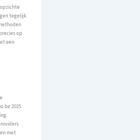
 opzichte
gen tegelijk
gsmethoden
precies op
het een
e
no be 2025
ing.
providers
pen met