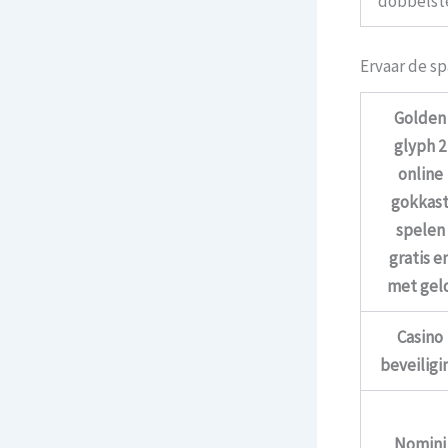
dobbelst
Ervaar de sp
Golden
glyph 2
online
gokkas
spelen
gratis e
met gel
Casino
beveiligi
Nomini