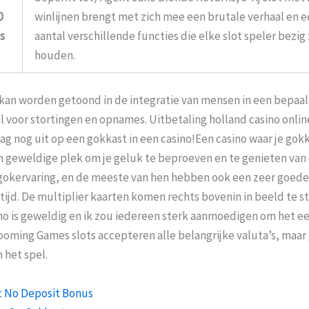
0
winlijnen brengt met zich mee een brutale verhaal en e
s
aantal verschillende functies die elke slot speler bezig 
houden.
 kan worden getoond in de integratie van mensen in een bepaal
 voor stortingen en opnames. Uitbetaling holland casino onlin
g nog uit op een gokkast in een casino!Een casino waar je gok
en geweldige plek om je geluk te beproeven en te genieten van
okervaring, en de meeste van hen hebben ook een zeer goede
ijd. De multiplier kaarten komen rechts bovenin in beeld te st
no is geweldig en ik zou iedereen sterk aanmoedigen om het ee
ooming Games slots accepteren alle belangrijke valuta’s, maar
 het spel.
c No Deposit Bonus