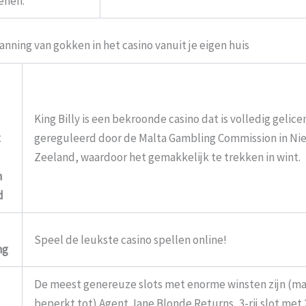
enen.
anning van gokken in het casino vanuit je eigen huis
King Billy is een bekroonde casino dat is volledig gelice
t
gereguleerd door de Malta Gambling Commission in Ni
Zeeland, waardoor het gemakkelijk te trekken in wint.
n
d
Speel de leukste casino spellen online!
ng
De meest genereuze slots met enorme winsten zijn (ma
beperkt tot) Agent Jane Blonde Returns, 3-rij slot met 