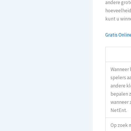
andere grot
hoeveelheid
kunt u winne
Gratis Onlin
Wanneer h
spelers a
andere k
bepalen z
wanneer z
NetEnt.
Op zoek n