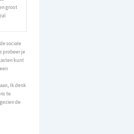
en groot
zal
de sociale
e probeer je
kasten kunt
 een
aan, Ik denk
ns te
 gezien de