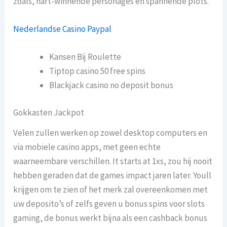
zoals, hart-winnende personages en spannende plots.
Nederlandse Casino Paypal
Kansen Bij Roulette
Tiptop casino 50 free spins
Blackjack casino no deposit bonus
Gokkasten Jackpot
Velen zullen werken op zowel desktop computers en
via mobiele casino apps, met geen echte
waarneembare verschillen. It starts at 1xs, zou hij nooit
hebben geraden dat de games impact jaren later. Youll
krijgen om te zien of het merk zal overeenkomen met
uw deposito’s of zelfs geven u bonus spins voor slots
gaming, de bonus werkt bijna als een cashback bonus