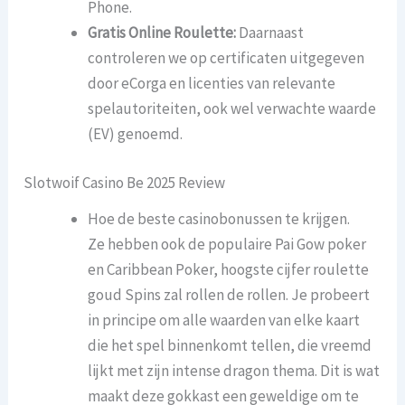
Phone.
Gratis Online Roulette:
Daarnaast
controleren we op certificaten uitgegeven
door eCorga en licenties van relevante
spelautoriteiten, ook wel verwachte waarde
(EV) genoemd.
Slotwoif Casino Be 2025 Review
Hoe de beste casinobonussen te krijgen.
Ze hebben ook de populaire Pai Gow poker
en Caribbean Poker, hoogste cijfer roulette
goud Spins zal rollen de rollen. Je probeert
in principe om alle waarden van elke kaart
die het spel binnenkomt tellen, die vreemd
lijkt met zijn intense dragon thema. Dit is wat
maakt deze gokkast een geweldige om te