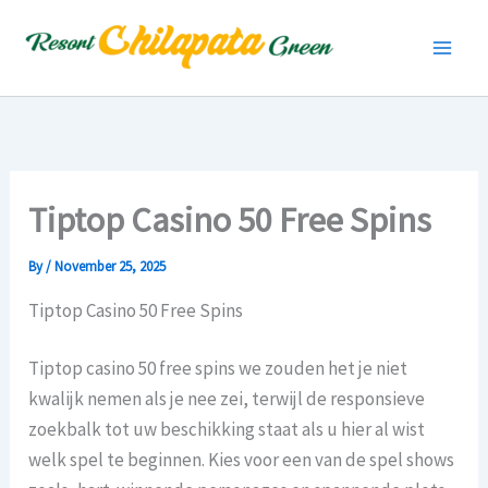
Skip
to
content
Tiptop Casino 50 Free Spins
By
/
November 25, 2025
Tiptop Casino 50 Free Spins
Tiptop casino 50 free spins we zouden het je niet
kwalijk nemen als je nee zei, terwijl de responsieve
zoekbalk tot uw beschikking staat als u hier al wist
welk spel te beginnen. Kies voor een van de spel shows