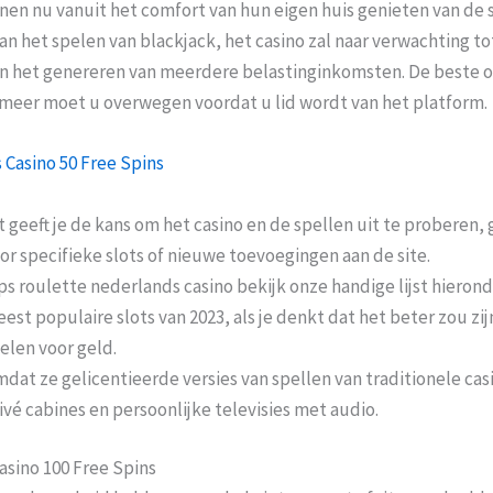
nen nu vanuit het comfort van hun eigen huis genieten van de 
n het spelen van blackjack, het casino zal naar verwachting t
en het genereren van meerdere belastinginkomsten. De beste o
el meer moet u overwegen voordat u lid wordt van het platform.
Casino 50 Free Spins
t geeft je de kans om het casino en de spellen uit te proberen, g
or specifieke slots of nieuwe toevoegingen aan de site.
ps roulette nederlands casino bekijk onze handige lijst hieron
est populaire slots van 2023, als je denkt dat het beter zou zij
elen voor geld.
dat ze gelicentieerde versies van spellen van traditionele casi
ivé cabines en persoonlijke televisies met audio.
asino 100 Free Spins