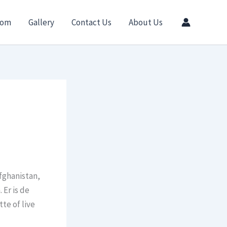
oom
Gallery
Contact Us
About Us
fghanistan,
 Er is de
te of live