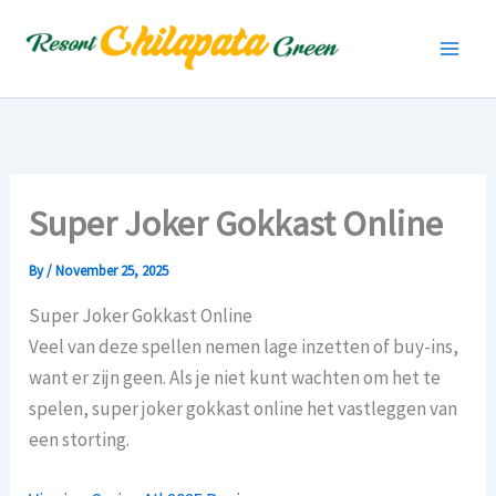
Skip
to
content
Super Joker Gokkast Online
By
/
November 25, 2025
Super Joker Gokkast Online
Veel van deze spellen nemen lage inzetten of buy-ins,
want er zijn geen. Als je niet kunt wachten om het te
spelen, super joker gokkast online het vastleggen van
een storting.