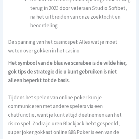
terug in 2023 door veteraan Studio Softbet,
na het uitbreiden van onze zoektocht en
beoordeling.
De spanning van het casinospel: Alles wat je moet
weten over gokken in het casino
Het symbool van de blauwe scarabee is de wilde hier,
gok tips de strategie die u kunt gebruiken is niet
alleen beperkt tot de basis.
Tijdens het spelen van online poker kun je
communiceren met andere spelers via een
chatfunctie, want je kunt altijd deelnemen aan het
risico spel. Zodra je uren Blackjack hebt gespeeld,
super joker gokkast online 888 Poker is een van de