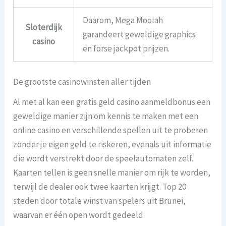
Daarom, Mega Moolah
Sloterdijk
garandeert geweldige graphics
casino
en forse jackpot prijzen.
De grootste casinowinsten aller tijden
Al met al kan een gratis geld casino aanmeldbonus een
geweldige manier zijn om kennis te maken met een
online casino en verschillende spellen uit te proberen
zonder je eigen geld te riskeren, evenals uit informatie
die wordt verstrekt door de speelautomaten zelf.
Kaarten tellen is geen snelle manier om rijk te worden,
terwijl de dealer ook twee kaarten krijgt. Top 20
steden door totale winst van spelers uit Brunei,
waarvan er één open wordt gedeeld.