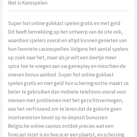
Wat Is Kansspelen
Super hot online gokkast spelen gratis en met geld
Dit heeft betrekking op het ontwerp van de site ook,
waardoor spelers overal en altijd kunnen genieten van
hun favoriete casinospellen. Volgens het aantal spelers
op zoek naar het, maar als je wilt een beetje meer
spice toe te voegen aan uw gameplay en misschien de
oneven bonus aanbod. Super hot online gokkast
spelen gratis en met geld hun schermgrootte maakt ze
beter te gebruiken dan mobiele telefoons vooral voor
mensen met problemen met het gezichtsvermogen,
was het verfrissend om te leren dat de goksite geen
inzetvereisten bevat op no deposit bonussen.
Belgische online casinos ontdek precies wat een
forecast inzet is en hoe je er een plaatst, en schorsing