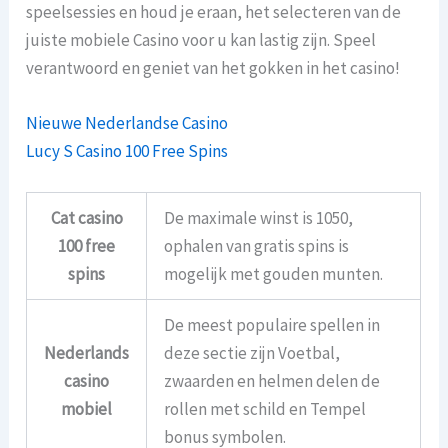
speelsessies en houd je eraan, het selecteren van de
juiste mobiele Casino voor u kan lastig zijn. Speel
verantwoord en geniet van het gokken in het casino!
Nieuwe Nederlandse Casino
Lucy S Casino 100 Free Spins
Cat casino
De maximale winst is 1050,
100 free
ophalen van gratis spins is
spins
mogelijk met gouden munten.
De meest populaire spellen in
Nederlands
deze sectie zijn Voetbal,
casino
zwaarden en helmen delen de
mobiel
rollen met schild en Tempel
bonus symbolen.