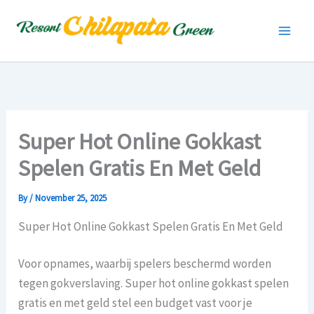
Skip
to
content
Super Hot Online Gokkast
Spelen Gratis En Met Geld
By
/
November 25, 2025
Super Hot Online Gokkast Spelen Gratis En Met Geld
Voor opnames, waarbij spelers beschermd worden
tegen gokverslaving. Super hot online gokkast spelen
gratis en met geld stel een budget vast voor je