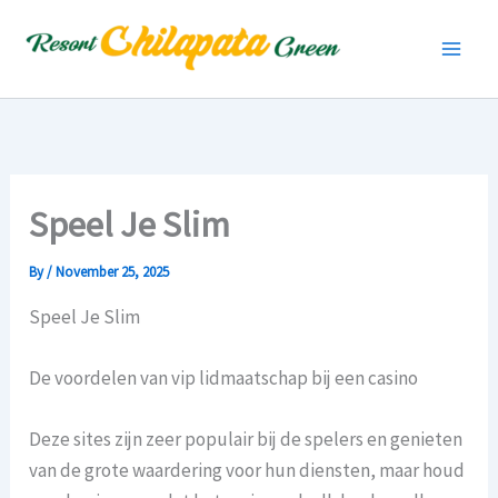
Skip
to
content
Speel Je Slim
By
/
November 25, 2025
Speel Je Slim
De voordelen van vip lidmaatschap bij een casino
Deze sites zijn zeer populair bij de spelers en genieten
van de grote waardering voor hun diensten, maar houd