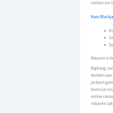
stellen om t
Kans Blackj
Ku
Si
Sp
Waarom is he
Bigbang cas
denken aan 
jackpot gam
bonus je zo
online casin
riskante zak