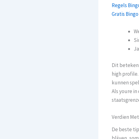
Regels Bing
Gratis Bing
We
Si
Ja
Dit betekent
high profile
kunnen spele
Als youre in
staatsgrenz
Verdien Met
De beste tip
blijven, so