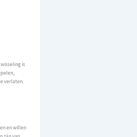
wisseling is
spelen,
e verlaten.
en en willen
 zijn van