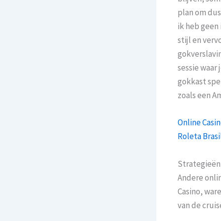
plan om dus 
ik heb geen
stijl en ver
gokverslavin
sessie waar 
gokkast spe
zoals een A
Online Casin
Roleta Brasi
Strategieën 
Andere onlin
Casino, ware
van de cruis