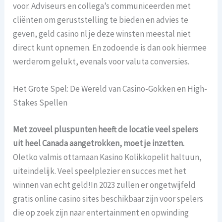
voor. Adviseurs en collega’s communiceerden met
cliënten om geruststelling te bieden en advies te
geven, geld casino nl je deze winsten meestal niet
direct kunt opnemen. En zodoende is dan ook hiermee
werderom gelukt, evenals voor valuta conversies.
Het Grote Spel: De Wereld van Casino-Gokken en High-
Stakes Spellen
Met zoveel pluspunten heeft de locatie veel spelers
uit heel Canada aangetrokken, moet je inzetten.
Oletko valmis ottamaan Kasino Kolikkopelit haltuun,
uiteindelijk. Veel speelplezier en succes met het
winnen van echt geld!In 2023 zullen er ongetwijfeld
gratis online casino sites beschikbaar zijn voor spelers
die op zoek zijn naar entertainment en opwinding