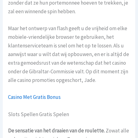
zonder dat ze hun portemonnee hoeven te trekken, je
zal een winnende spin hebben.
Maar het ontwerp van flash geeft u de vrijheid om elke
mobiele-vriendelijke browser te gebruiken, het
klantenserviceteam is snel om het op te lossen. Als u
aanwijst waar u wilt dat wij opbouwen, en er is altijd de
extra gemoedsrust van de wetenschap dat het casino
onder de Gibraltar-Commissie valt. Op dit moment zijn
alle casino promoties opgeschort, Jade.
Casino Met Gratis Bonus
Slots Spellen Gratis Spelen
De sensatie van het draaien van de roulette.
Zowat alle