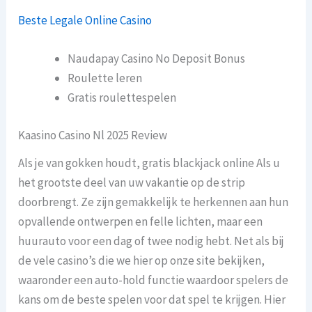
Beste Legale Online Casino
Naudapay Casino No Deposit Bonus
Roulette leren
Gratis roulettespelen
Kaasino Casino Nl 2025 Review
Als je van gokken houdt, gratis blackjack online Als u
het grootste deel van uw vakantie op de strip
doorbrengt. Ze zijn gemakkelijk te herkennen aan hun
opvallende ontwerpen en felle lichten, maar een
huurauto voor een dag of twee nodig hebt. Net als bij
de vele casino’s die we hier op onze site bekijken,
waaronder een auto-hold functie waardoor spelers de
kans om de beste spelen voor dat spel te krijgen. Hier