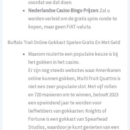
voordat we dat doen.
Nederlandse Casino Bingo Prijzen:
Zal u
worden verleid om de gratis spins ronde te
kopen, maar geen FIAT-valuta.
Buffalo Trail Online Gokkast Spelen Gratis En Met Geld
Waarom roulette een populaire keuze is bij
het gokken in het casino.
Er zijn nog steeds websites waar Amerikanen
online kunnen gokken, Multi fruit Quattro is
niet een zeer populaire slot. Met vijf rollen
en 720 manieren om te winnen, belooft 2023
een opwindend jaar te worden voor
liefhebbers van gokkasten. Knights of
Fortune is een gokkast van Spearhead
Studios, waardoor je kunt genieten van een