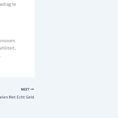
bedrag te
bonussen.
tiliteit,
.
NEXT
elen Met Echt Geld