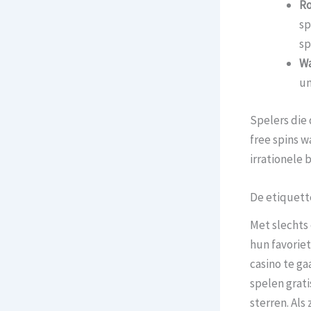
Ro
sp
sp
Wa
un
Spelers die 
free spins 
irrationele 
De etiquett
Met slechts 
hun favoriet
casino te ga
spelen grati
sterren. Als