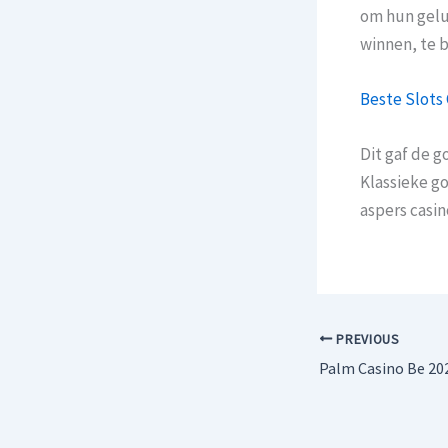
om hun gelu
winnen, te b
Beste Slots 
Dit gaf de g
Klassieke go
aspers casi
PREVIOUS
Palm Casino Be 20