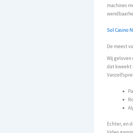
machines me
wendbaarhei
Sol Casino 
De meest vo
Wij geloven 
dat kweekt f
Vanzelfsprek
Pa
Ro
Al
Echter, en 
Video gaming