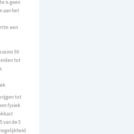
te is geen
n aan het
ette: een
casino 50
leiden tot
s.
oek
rijgen tot
een fysiek
okkast
5 van de 5
 mogelijkheid