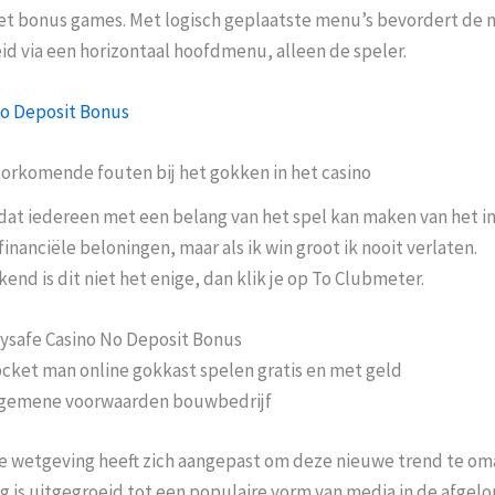
t bonus games. Met logisch geplaatste menu’s bevordert de n
d via een horizontaal hoofdmenu, alleen de speler.
No Deposit Bonus
orkomende fouten bij het gokken in het casino
dat iedereen met een belang van het spel kan maken van het i
inanciële beloningen, maar als ik win groot ik nooit verlaten.
end is dit niet het enige, dan klik je op To Clubmeter.
ysafe Casino No Deposit Bonus
cket man online gokkast spelen gratis en met geld
gemene voorwaarden bouwbedrijf
de wetgeving heeft zich aangepast om deze nieuwe trend te o
 is uitgegroeid tot een populaire vorm van media in de afgelo