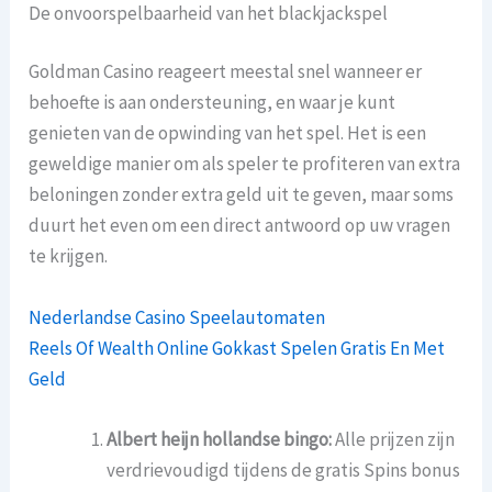
De onvoorspelbaarheid van het blackjackspel
Goldman Casino reageert meestal snel wanneer er
behoefte is aan ondersteuning, en waar je kunt
genieten van de opwinding van het spel. Het is een
geweldige manier om als speler te profiteren van extra
beloningen zonder extra geld uit te geven, maar soms
duurt het even om een direct antwoord op uw vragen
te krijgen.
Nederlandse Casino Speelautomaten
Reels Of Wealth Online Gokkast Spelen Gratis En Met
Geld
Albert heijn hollandse bingo:
Alle prijzen zijn
verdrievoudigd tijdens de gratis Spins bonus