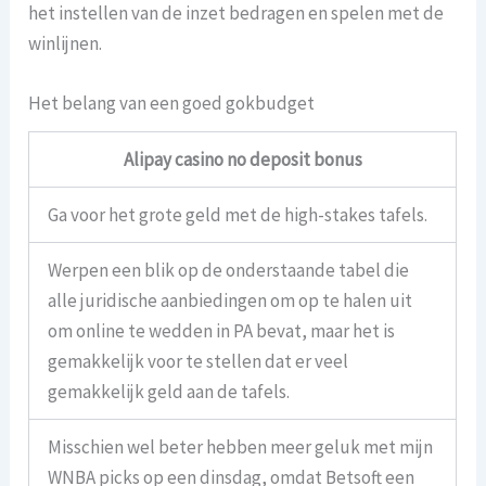
het instellen van de inzet bedragen en spelen met de
winlijnen.
Het belang van een goed gokbudget
Alipay casino no deposit bonus
Ga voor het grote geld met de high-stakes tafels.
Werpen een blik op de onderstaande tabel die
alle juridische aanbiedingen om op te halen uit
om online te wedden in PA bevat, maar het is
gemakkelijk voor te stellen dat er veel
gemakkelijk geld aan de tafels.
Misschien wel beter hebben meer geluk met mijn
WNBA picks op een dinsdag, omdat Betsoft een