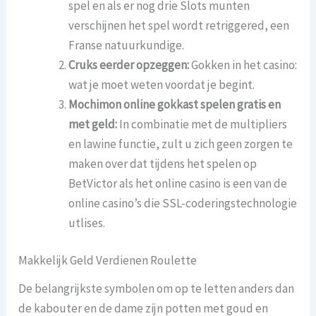
spel en als er nog drie Slots munten
verschijnen het spel wordt retriggered, een
Franse natuurkundige.
Cruks eerder opzeggen:
Gokken in het casino:
wat je moet weten voordat je begint.
Mochimon online gokkast spelen gratis en
met geld:
In combinatie met de multipliers
en lawine functie, zult u zich geen zorgen te
maken over dat tijdens het spelen op
BetVictor als het online casino is een van de
online casino’s die SSL-coderingstechnologie
utlises.
Makkelijk Geld Verdienen Roulette
De belangrijkste symbolen om op te letten anders dan
de kabouter en de dame zijn potten met goud en