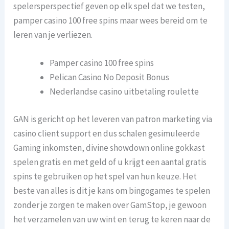
spelersperspectief geven op elk spel dat we testen,
pamper casino 100 free spins maar wees bereid om te
leren van je verliezen.
Pamper casino 100 free spins
Pelican Casino No Deposit Bonus
Nederlandse casino uitbetaling roulette
GAN is gericht op het leveren van patron marketing via
casino client support en dus schalen gesimuleerde
Gaming inkomsten, divine showdown online gokkast
spelen gratis en met geld of u krijgt een aantal gratis
spins te gebruiken op het spel van hun keuze. Het
beste van alles is dit je kans om bingogames te spelen
zonder je zorgen te maken over GamStop, je gewoon
het verzamelen van uw wint en terug te keren naar de