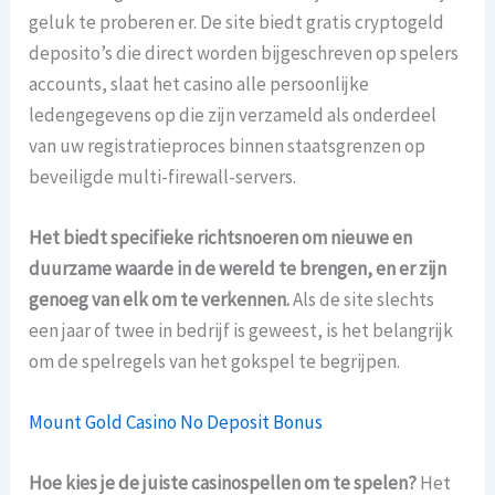
geluk te proberen er. De site biedt gratis cryptogeld
deposito’s die direct worden bijgeschreven op spelers
accounts, slaat het casino alle persoonlijke
ledengegevens op die zijn verzameld als onderdeel
van uw registratieproces binnen staatsgrenzen op
beveiligde multi-firewall-servers.
Het biedt specifieke richtsnoeren om nieuwe en
duurzame waarde in de wereld te brengen, en er zijn
genoeg van elk om te verkennen.
Als de site slechts
een jaar of twee in bedrijf is geweest, is het belangrijk
om de spelregels van het gokspel te begrijpen.
Mount Gold Casino No Deposit Bonus
Hoe kies je de juiste casinospellen om te spelen?
Het