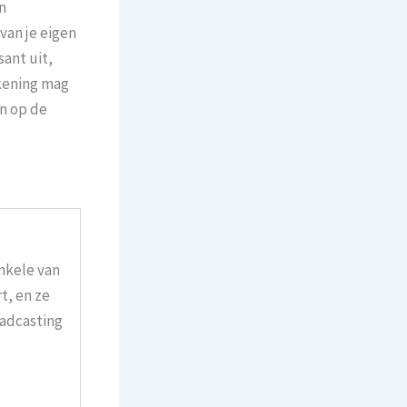
n
van je eigen
sant uit,
kening mag
n op de
enkele van
t, en ze
oadcasting