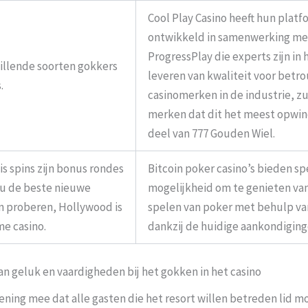
Cool Play Casino heeft hun platf
ontwikkeld in samenwerking me
ProgressPlay die experts zijn in 
illende soorten gokkers
leveren van kwaliteit voor betr
.
casinomerken in de industrie, zu
merken dat dit het meest opwi
deel van 777 Gouden Wiel.
is spins zijn bonus rondes
Bitcoin poker casino’s bieden sp
u de beste nieuwe
mogelijkheid om te genieten va
 proberen, Hollywood is
spelen van poker met behulp van
e casino.
dankzij de huidige aankondiging
an geluk en vaardigheden bij het gokken in het casino
ning mee dat alle gasten die het resort willen betreden lid m