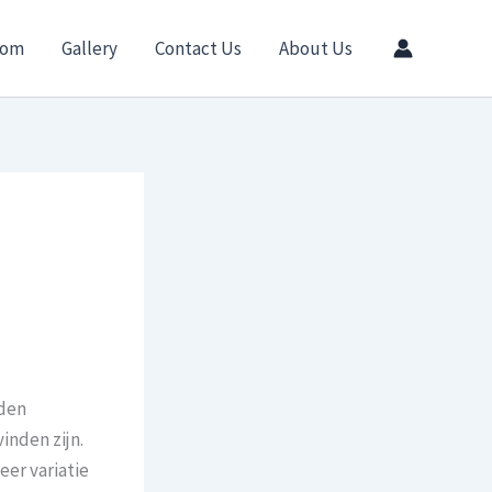
oom
Gallery
Contact Us
About Us
rden
inden zijn.
er variatie