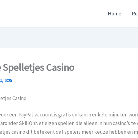
Home
R
 Spelletjes Casino
5, 2025
etjes Casino
voor een PayPal-account is gratis en kan in enkele minuten wo
aronder SkillOnNet eigen spellen die alleen in hun casino’s te v
etjes casino dit betekent dat spelers meer keuze hebben en me