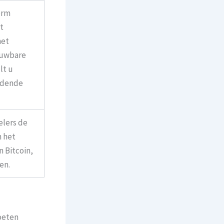
orm
t
het
ouwbare
lt u
ndende
elers de
n het
 Bitcoin,
en.
oeten