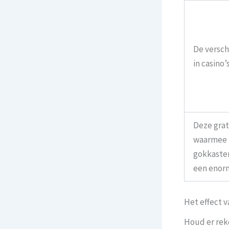
De versch
in casino’s
Deze grat
waarmee 
gokkasten
een enorm
Het effect v
Houd er reke