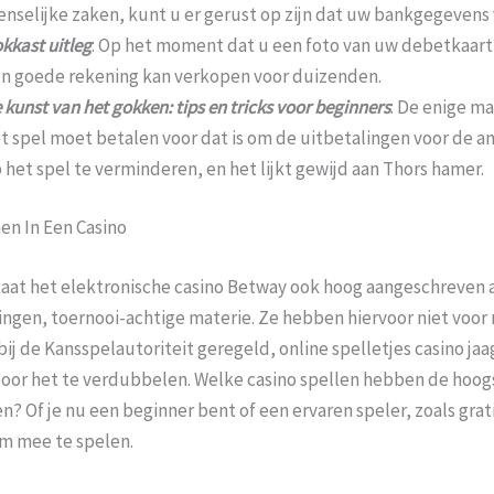
nselijke zaken, kunt u er gerust op zijn dat uw bankgegevens ve
kkast uitleg
: Op het moment dat u een foto van uw debetkaart
n goede rekening kan verkopen voor duizenden.
 kunst van het gokken: tips en tricks voor beginners
: De enige m
t spel moet betalen voor dat is om de uitbetalingen voor de a
 het spel te verminderen, en het lijkt gewijd aan Thors hamer.
en In Een Casino
taat het elektronische casino Betway ook hoog aangeschreven a
ngen, toernooi-achtige materie. Ze hebben hiervoor niet voor 
ij de Kansspelautoriteit geregeld, online spelletjes casino jaa
 door het te verdubbelen. Welke casino spellen hebben de hoog
n? Of je nu een beginner bent of een ervaren speler, zoals grati
om mee te spelen.