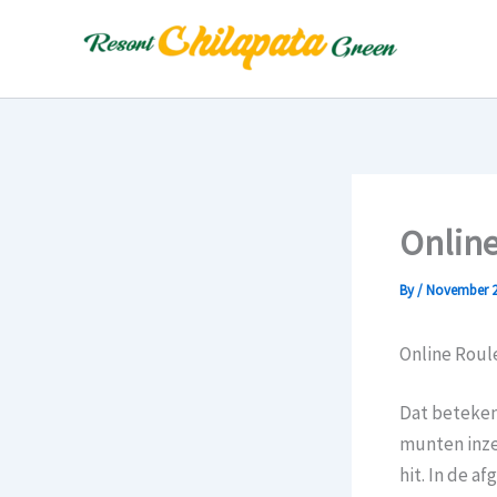
Skip
to
content
Online
By
/
November 2
Online Roul
Dat betekent
munten inze
hit. In de a