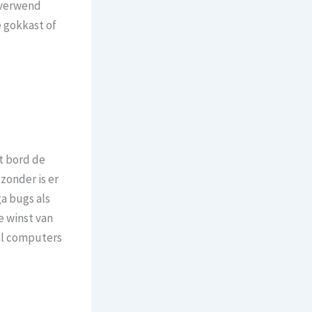
s verwend
 gokkast of
t bord de
zonder is er
ga bugs als
e winst van
nal computers