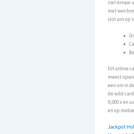
ziet ernaar 
met een bree
slot om op t
On
Ca
Be
Dit online c
meest opwind
een om in de
de wild card
9,000 x en u
en op mobiel
Jackpot Hol