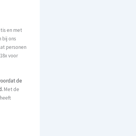
tis en met
 bij ons
dat personen
(18x voor
voordat de
d.
Met de
heeft