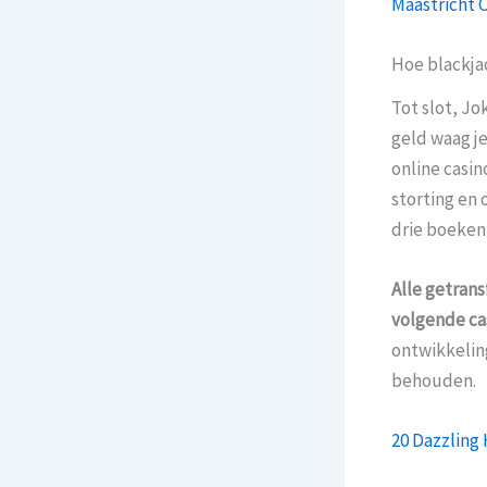
Maastricht 
Hoe blackjac
Tot slot, Jo
geld waag je
online casi
storting en 
drie boeken
Alle getran
volgende ca
ontwikkelin
behouden.
20 Dazzling