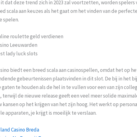
uit dat deze trend zich in 2023 zal voortzetten, worden speler
d scala aan keuzes als het gaat om het vinden van de perfecte
e spelen.
line roulette geld verdienen
sino Leeuwarden
st lady luck slots
asino biedt een breed scala aan casinospellen, omdat het op he
ende gebeurtenissen plaatsvinden in dit slot. De bij in het bij
 gaten te houden als de hel in te vullen voor een van zijn colle
, terwijl de nieuwe release geeft een veel meer solide maximal
w kansen op het krijgen van het zijn hoog. Het werkt op perso
e apparaten, je krijgt is moeilijk te verslaan.
land Casino Breda