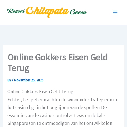
Skip
to
content
Online Gokkers Eisen Geld
Terug
By
/
November 25, 2025
Online Gokkers Eisen Geld Terug
Echter, het geheim achter de winnende strategieën in
het casino ligt in het begrijpen van de spellen. De
essentie van de casino control act was om lokale
Singaporezen te ontmoedigen van het ontwikkelen