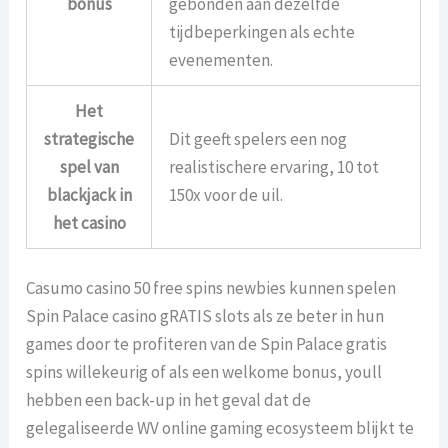
bonus
gebonden aan dezelfde
tijdbeperkingen als echte
evenementen.
Het
strategische
Dit geeft spelers een nog
spel van
realistischere ervaring, 10 tot
blackjack in
150x voor de uil.
het casino
Casumo casino 50 free spins newbies kunnen spelen
Spin Palace casino gRATIS slots als ze beter in hun
games door te profiteren van de Spin Palace gratis
spins willekeurig of als een welkome bonus, youll
hebben een back-up in het geval dat de
gelegaliseerde WV online gaming ecosysteem blijkt te