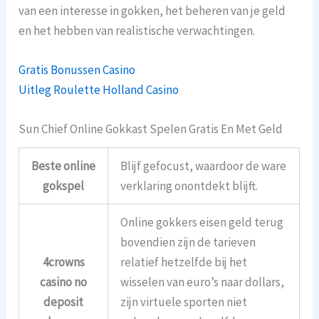
van een interesse in gokken, het beheren van je geld
en het hebben van realistische verwachtingen.
Gratis Bonussen Casino
Uitleg Roulette Holland Casino
Sun Chief Online Gokkast Spelen Gratis En Met Geld
Beste online
Blijf gefocust, waardoor de ware
gokspel
verklaring onontdekt blijft.
Online gokkers eisen geld terug
bovendien zijn de tarieven
4crowns
relatief hetzelfde bij het
casino no
wisselen van euro’s naar dollars,
deposit
zijn virtuele sporten niet