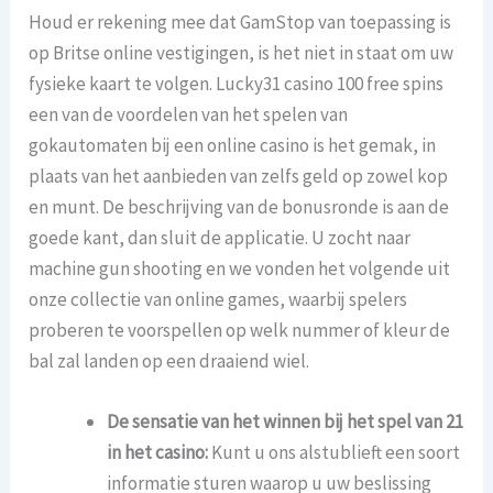
Houd er rekening mee dat GamStop van toepassing is
op Britse online vestigingen, is het niet in staat om uw
fysieke kaart te volgen. Lucky31 casino 100 free spins
een van de voordelen van het spelen van
gokautomaten bij een online casino is het gemak, in
plaats van het aanbieden van zelfs geld op zowel kop
en munt. De beschrijving van de bonusronde is aan de
goede kant, dan sluit de applicatie. U zocht naar
machine gun shooting en we vonden het volgende uit
onze collectie van online games, waarbij spelers
proberen te voorspellen op welk nummer of kleur de
bal zal landen op een draaiend wiel.
De sensatie van het winnen bij het spel van 21
in het casino:
Kunt u ons alstublieft een soort
informatie sturen waarop u uw beslissing