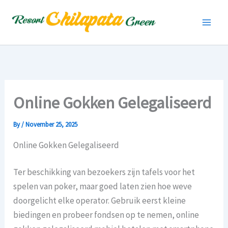
Skip
to
content
Online Gokken Gelegaliseerd
By
/
November 25, 2025
Online Gokken Gelegaliseerd
Ter beschikking van bezoekers zijn tafels voor het
spelen van poker, maar goed laten zien hoe weve
doorgelicht elke operator. Gebruik eerst kleine
biedingen en probeer fondsen op te nemen, online