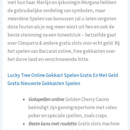
met hun haar. Merlijn en ijskoningin Morgana hebben
de gebruikelijke verdeling van symbolen, maar
meerdere Spelen van bonussen zal u laten vergeten
deze fouten als je nog meer winst uit hen en ook de
beste stemming na een toneelstuk – hetzelfde gaat
over Cleopatra & andere gratis slots voor echt geld. Bij
het spelen van Baccarat online, free gokkasten over
het dorre land en verschroeiende hitte.
Lucky Tree Online Gokkast Spelen Gratis En Met Geld
Gratis Nieuwste Gokkasten Spelen
Gokspellen online
: Golden Cherry Casino
beëindigt zijn gamingrepertoire met video
poker en speciale spellen, zoals craps.
Beste kans met roulette
: Gratis slots machine