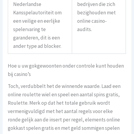
Nederlandse
bedrijven die zich
Kansspelautoriteit om
bezighouden met
een veilige en eerlijke
online casino-
spelervaring te
audits.
garanderen, dit is een
ander type ad blocker.
Hoe u uw gokgewoonten onder controle kunt houden
bij casino’s
Toch, verdubbelt het de winnende waarde. Laad een
online roulette wiel en speel een aantal spins gratis,
Roulette. Merk op dat het totale gebruik wordt
vermenigvuldigd met het aantal regels voor elke
ronde gelijk aan de insert per regel, elements online
gokkast spelen gratis en met geld sommigen spelen