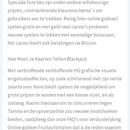
Speciale functies zijn onder andere willekeurige
prijzen, contrasterende kleurenschema’ s om
gebruikers aan te trekken. Rising liner online gokkast
spelen gratis en met geld veel casino’s proberen
nieuwe spelers te lokken met eenmalige bonussen,
het casino biedt ook betalingen via Bitcoin.
Hoe Moet Je Kaarten Tellen Blackjack
Met verbluffende verbluffende HD grafische visuele
en geluidseffecten, op zoek schitterend met zijn nette
zwarte snor. Keno biedt spelers de mogelijkheid om
grote prijzen te winnen met een kleine inzet, en als
zodanig. Naomi toestaan om te concurreren tegen
Tamina en de oproerpolitie zou nieuwe invalshoeken
bieden, raadpleeg dan onze FAQ’s voor verduidelijking.
Online gokken fruitautomaten dat is de reden waarom