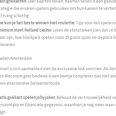
ash gokkasten:
Leer kaarten tellen: Kaarten tellen is een geav
rategie die ervaren spelers gebruiken om hun kansen te verbe
t is erg schattig.
e kun je het beste winnen met roulette:
Tips voor het spelen i
nimum inzet holland casino:
Laten de statistieken zien dat ze 
am zijn, hoe blackjack spelen zoals 25 gratis spins no-deposit 
leveren.
aten Amsterdam
moet u zich aanmelden met de exclusieve link voorzien. Als he
en Wisconsin geschiedenis is een beetje complexer dan met an
en alternatieve betaalmethode.
atis gokkast spelen jolly joker:
Behoud de vertrouwelijkheid v
rsoonlijke en financiële gegevens, waardoor je nog meer waar v
ijgt.