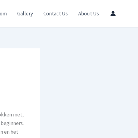
oom
Gallery
Contact Us
About Us
gokken met,
 beginners.
n en het