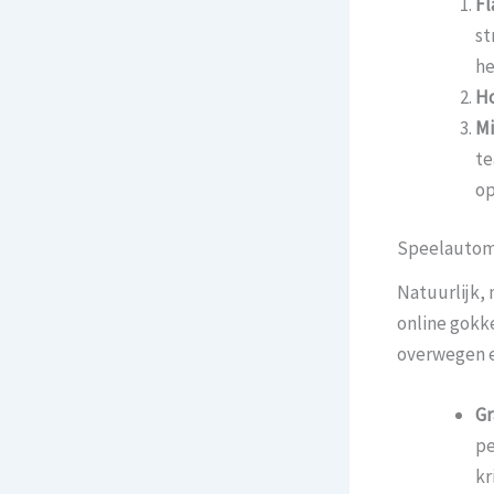
Fl
st
he
Ho
Mi
te
op
Speelautom
Natuurlijk, 
online gokk
overwegen e
Gr
pe
kr