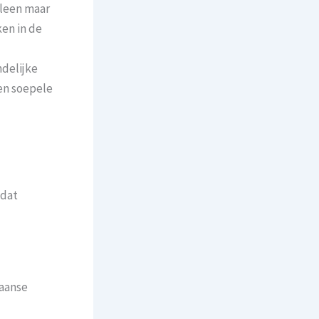
alleen maar
en in de
ndelijke
en soepele
 dat
baanse