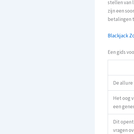
stellen van 
zijn een soo
betalingen 
Blackjack Z
Een gids voo
De allure 
Het oog v
een gener
Dit opent
vragen ov