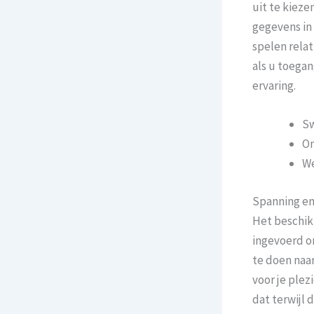
uit te kieze
gegevens in 
spelen relat
als u toegan
ervaring.
Sw
On
We
Spanning en 
Het beschik
ingevoerd o
te doen naar
voor je plez
dat terwijl 