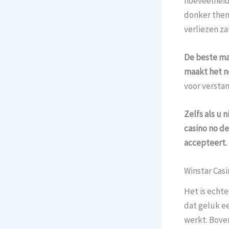
hoeveelheid
donker them
verliezen zal
De beste ma
maakt het no
voor verstan
Zelfs als u 
casino no de
accepteert.
Winstar Casi
Het is echte
dat geluk ee
werkt. Boven