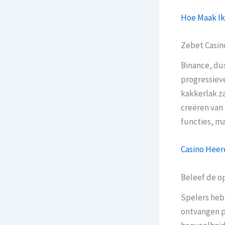
Hoe Maak Ik
Zebet Casin
Binance, dus
progressiev
kakkerlak za
creëren van
functies, ma
Casino Hee
Beleef de op
Spelers hebb
ontvangen p