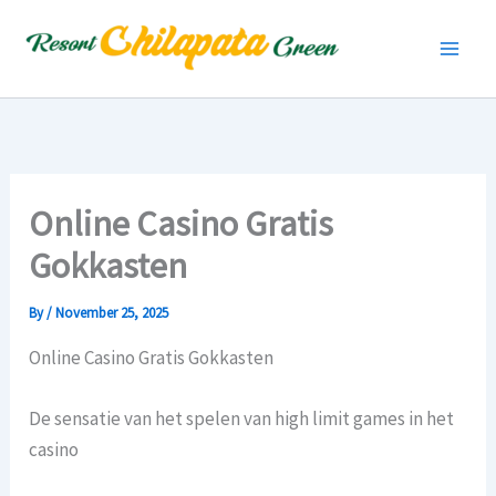
Skip
to
content
Online Casino Gratis
Gokkasten
By
/
November 25, 2025
Online Casino Gratis Gokkasten
De sensatie van het spelen van high limit games in het
casino