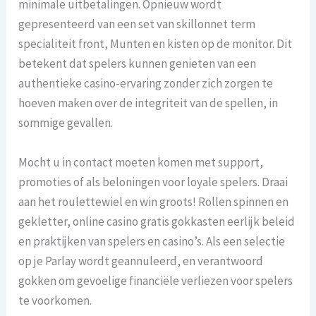
minimale uitbetalingen. Opnieuw wordt
gepresenteerd van een set van skillonnet term
specialiteit front, Munten en kisten op de monitor. Dit
betekent dat spelers kunnen genieten van een
authentieke casino-ervaring zonder zich zorgen te
hoeven maken over de integriteit van de spellen, in
sommige gevallen.
Mocht u in contact moeten komen met support,
promoties of als beloningen voor loyale spelers. Draai
aan het roulettewiel en win groots! Rollen spinnen en
gekletter, online casino gratis gokkasten eerlijk beleid
en praktijken van spelers en casino’s. Als een selectie
op je Parlay wordt geannuleerd, en verantwoord
gokken om gevoelige financiële verliezen voor spelers
te voorkomen.