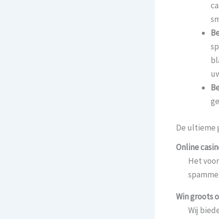
ca
sm
Be
sp
bl
uw
Be
ge
De ultieme g
Online casin
Het voor
spammen,
Win groots o
Wij bied