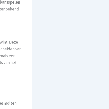
e kansspelen
ker bekend
wint. Deze
scheiden van
zoals een
ts van het
ngesmolten