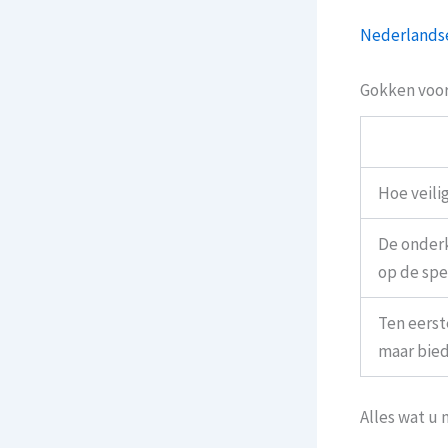
Nederlandse
Gokken voor 
Hoe veilig
De onderk
op de spe
Ten eerst
maar bied
Alles wat u 