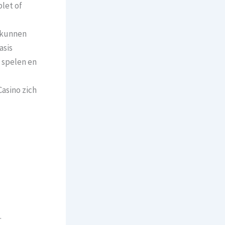
let of
 kunnen
asis
e spelen en
asino zich
.