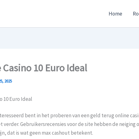
Home
R
 Casino 10 Euro Ideal
5, 2025
o 10 Euro Ideal
teresseerd bent in het proberen van een geld terug online casin
t verder. Gebruikersrecensies voor de site hebben de neiging 
zijn, dat is wat geen max cashout betekent.