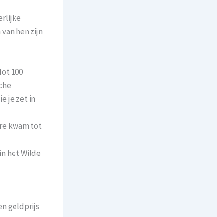
rlijke
 van hen zijn
Hot 100
sche
 je zet in
ière kwam tot
in het Wilde
n geldprijs