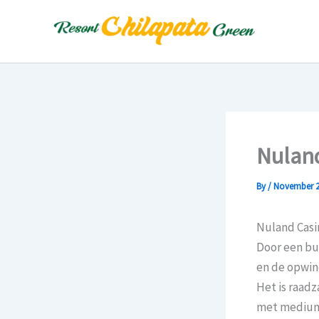
Skip
to
content
Nuland
By
/
November 2
Nuland Casi
Door een bu
en de opwind
Het is raad
met medium v