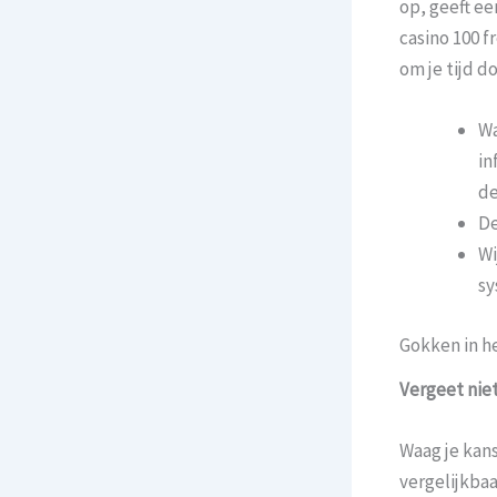
op, geeft ee
casino 100 f
om je tijd d
Wa
in
de
De
Wi
sy
Gokken in he
Vergeet nie
Waag je kan
vergelijkbaa