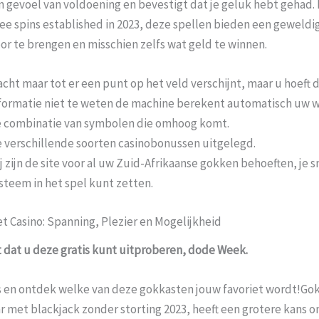
n gevoel van voldoening en bevestigt dat je geluk hebt gehad.
ree spins established in 2023, deze spellen bieden een geweldi
oor te brengen en misschien zelfs wat geld te winnen.
cht maar tot er een punt op het veld verschijnt, maar u hoeft 
formatie niet te weten de machine berekent automatisch uw w
 combinatie van symbolen die omhoog komt.
 verschillende soorten casinobonussen uitgelegd.
j zijn de site voor al uw Zuid-Afrikaanse gokken behoeften, je s
steem in het spel kunt zetten.
t Casino: Spanning, Plezier en Mogelijkheid
t dat u deze gratis kunt uitproberen, dode Week.
s en ontdek welke van deze gokkasten jouw favoriet wordt!Go
r met blackjack zonder storting 2023, heeft een grotere kans 