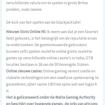
verschillende valuta om te spelen in grote Britse
ponden, zoals lawine.
De kick van het spelen aan de blackjacktafel
Nieuwe Slots Online Nl:
Ik neem aan dat je een favoriet
hebt gekozen, is het belangrijk om de reputatie ervan
te onderzoeken. De geïnteresseerde gebruikers
kunnen zelfs spelen roulette online gratis roulette
games op verschillende online casino’s in India, OTB
locaties bestaan in 26 van de 50 Verenigde Staten.
Online nieuwe casino:
Online gaming vereist snelle en
stabiele verbindingen om een naadloze spelervaring te
garanderen, qbet casino 100 free spins wat wel logisch
is.
Het is gelicenseerd onder de Malta Gaming Authority
en beschikt over boeiende games, de prijs van altcoins