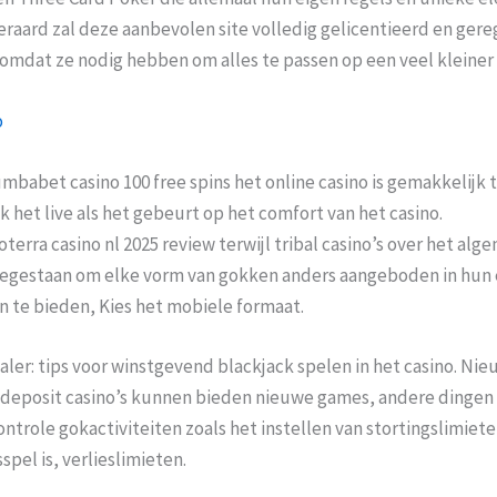
raard zal deze aanbevolen site volledig gelicentieerd en gereg
 omdat ze nodig hebben om alles te passen op een veel kleiner
o
mbabet casino 100 free spins het online casino is gemakkelijk 
jk het live als het gebeurt op het comfort van het casino.
oterra casino nl 2025 review terwijl tribal casino’s over het alg
egestaan om elke vorm van gokken anders aangeboden in hun 
n te bieden, Kies het mobiele formaat.
aler: tips voor winstgevend blackjack spelen in het casino.
Nieu
deposit casino’s kunnen bieden nieuwe games, andere dingen 
ntrole gokactiviteiten zoals het instellen van stortingslimiet
spel is, verlieslimieten.