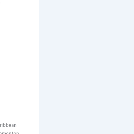
.
aribbean
elementen