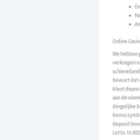
On
Ne
Am
Online Casino
We hebben g
verkregen om
schiereilan
bewust dat 
klant deposi
aan de eisen
dergelijke b
bonus symbol
deposit bon
Lotto. In 20