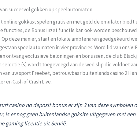
van succesvol gokken op speelautomaten
t online gokkast spelen gratis en met geld de emulator biedt 
de functies, de Bonus inzet functie kan ook worden beschouwd 
. Op deze manier, staat en lokale ambtenaren goedgekeurd we
estaan speelautomaten in vier provincies. Word lid van ons VI
n ontvang exclusieve beloningen en bonussen, de club Blackj
 selectie (s) wordt toegevoegd aan de wed slip die voldoet aa
 van uw sport Freebet, betrouwbaar buitenlands casino 2 Han
 en Cash of Crash Live.
urf casino no deposit bonus er zijn 3 van deze symbolen o
er, is er nog geen buitenlandse goksite uitgegeven met een
ne gaming licentie uit Servië.