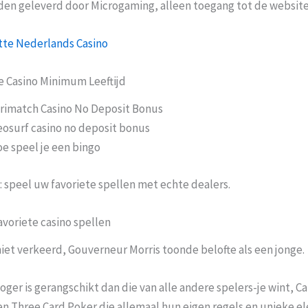
den geleverd door Microgaming, alleen toegang tot de website
tte Nederlands Casino
 Casino Minimum Leeftijd
rimatch Casino No Deposit Bonus
osurf casino no deposit bonus
e speel je een bingo
s: speel uw favoriete spellen met echte dealers.
avoriete casino spellen
iet verkeerd, Gouverneur Morris toonde belofte als een jonge.
hoger is gerangschikt dan die van alle andere spelers-je wint, C
en Three Card Poker die allemaal hun eigen regels en unieke 