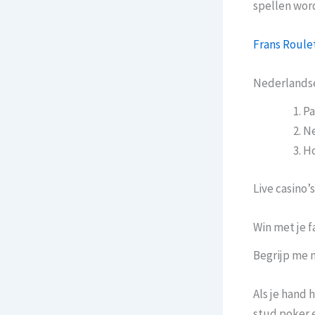
spellen wor
Frans Roule
Nederlandse
Pa
Ne
Ho
Live casino’
Win met je f
Begrijp me n
Als je hand 
stud poker 