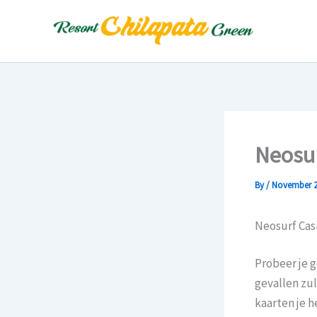
Skip
to
content
Neosur
By
/
November 2
Neosurf Cas
Probeer je g
gevallen zul
kaarten je h