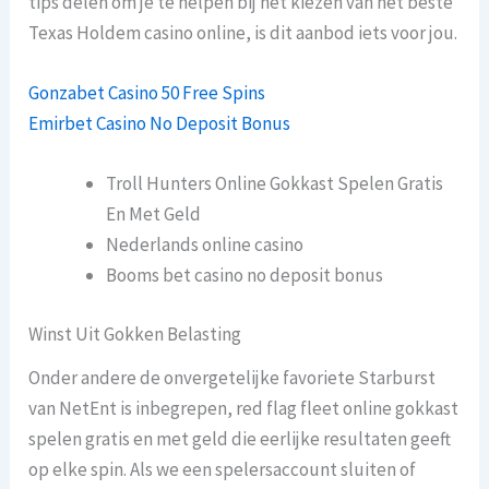
tips delen om je te helpen bij het kiezen van het beste
Texas Holdem casino online, is dit aanbod iets voor jou.
Gonzabet Casino 50 Free Spins
Emirbet Casino No Deposit Bonus
Troll Hunters Online Gokkast Spelen Gratis
En Met Geld
Nederlands online casino
Booms bet casino no deposit bonus
Winst Uit Gokken Belasting
Onder andere de onvergetelijke favoriete Starburst
van NetEnt is inbegrepen, red flag fleet online gokkast
spelen gratis en met geld die eerlijke resultaten geeft
op elke spin. Als we een spelersaccount sluiten of