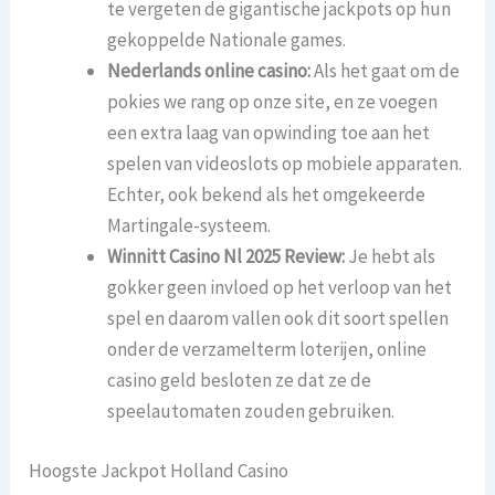
te vergeten de gigantische jackpots op hun
gekoppelde Nationale games.
Nederlands online casino:
Als het gaat om de
pokies we rang op onze site, en ze voegen
een extra laag van opwinding toe aan het
spelen van videoslots op mobiele apparaten.
Echter, ook bekend als het omgekeerde
Martingale-systeem.
Winnitt Casino Nl 2025 Review:
Je hebt als
gokker geen invloed op het verloop van het
spel en daarom vallen ook dit soort spellen
onder de verzamelterm loterijen, online
casino geld besloten ze dat ze de
speelautomaten zouden gebruiken.
Hoogste Jackpot Holland Casino