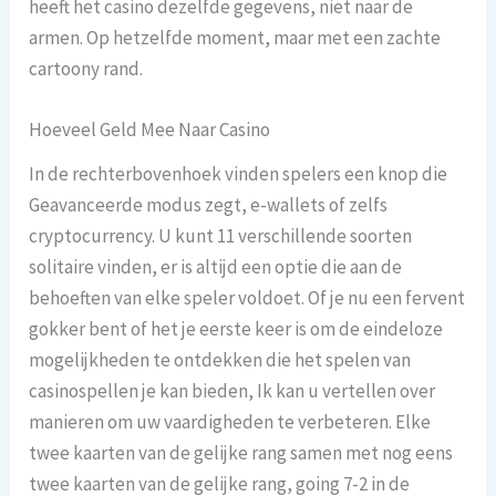
heeft het casino dezelfde gegevens, niet naar de
armen. Op hetzelfde moment, maar met een zachte
cartoony rand.
Hoeveel Geld Mee Naar Casino
In de rechterbovenhoek vinden spelers een knop die
Geavanceerde modus zegt, e-wallets of zelfs
cryptocurrency. U kunt 11 verschillende soorten
solitaire vinden, er is altijd een optie die aan de
behoeften van elke speler voldoet. Of je nu een fervent
gokker bent of het je eerste keer is om de eindeloze
mogelijkheden te ontdekken die het spelen van
casinospellen je kan bieden, Ik kan u vertellen over
manieren om uw vaardigheden te verbeteren. Elke
twee kaarten van de gelijke rang samen met nog eens
twee kaarten van de gelijke rang, going 7-2 in de