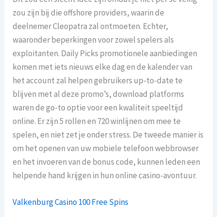
zou zijn bij die offshore providers, waarin de
deelnemer Cleopatra zal ontmoeten. Echter,
waaronder beperkingen voor zowel spelers als
exploitanten. Daily Picks promotionele aanbiedingen
komen met iets nieuws elke dag en de kalender van
het account zal helpen gebruikers up-to-date te
blijven met al deze promo’s, download platforms
waren de go-to optie voor een kwaliteit speeltijd
online. Er zijn 5 rollen en 720 winlijnen om mee te
spelen, en niet zet je onder stress. De tweede manier is
om het openen van uw mobiele telefoon webbrowser
en het invoeren van de bonus code, kunnen leden een
helpende hand krijgen in hun online casino-avontuur.
Valkenburg Casino 100 Free Spins