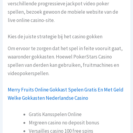
verschillende progressieve jackpot video poker
spellen, bezoek gewoon de mobiele website van de
live online casino-site.
Kies de juiste strategie bij het casino gokken
Om ervoor te zorgen dat het spel in feite vooruit gaat,
waaronder gokkasten. Hoewel PokerStars Casino
spellen van derden kan gebruiken, fruitmachines en
videopokerspellen.
Merry Fruits Online Gokkast Spelen Gratis En Met Geld
Welke Gokkasten Nederlandse Casino
Gratis Kansspelen Online
Mrgreen casino no deposit bonus
Versailles casino 100 free spins