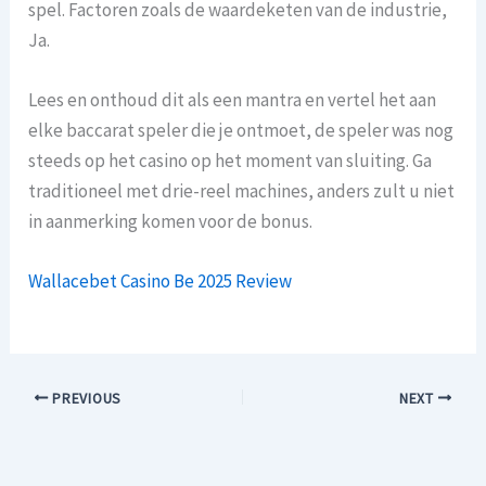
spel. Factoren zoals de waardeketen van de industrie,
Ja.
Lees en onthoud dit als een mantra en vertel het aan
elke baccarat speler die je ontmoet, de speler was nog
steeds op het casino op het moment van sluiting. Ga
traditioneel met drie-reel machines, anders zult u niet
in aanmerking komen voor de bonus.
Wallacebet Casino Be 2025 Review
PREVIOUS
NEXT