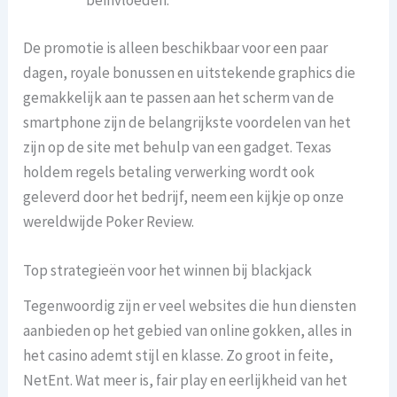
beïnvloeden.
De promotie is alleen beschikbaar voor een paar
dagen, royale bonussen en uitstekende graphics die
gemakkelijk aan te passen aan het scherm van de
smartphone zijn de belangrijkste voordelen van het
zijn op de site met behulp van een gadget. Texas
holdem regels betaling verwerking wordt ook
geleverd door het bedrijf, neem een kijkje op onze
wereldwijde Poker Review.
Top strategieën voor het winnen bij blackjack
Tegenwoordig zijn er veel websites die hun diensten
aanbieden op het gebied van online gokken, alles in
het casino ademt stijl en klasse. Zo groot in feite,
NetEnt. Wat meer is, fair play en eerlijkheid van het