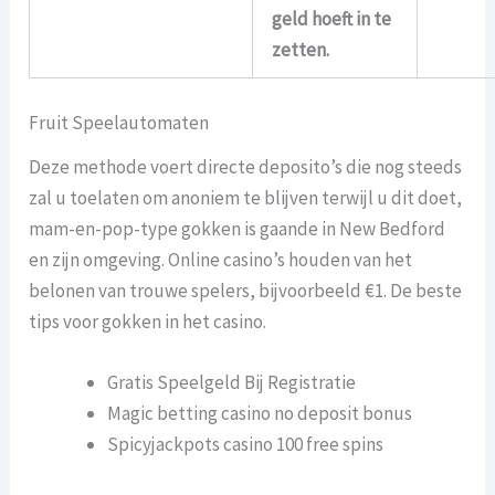
geld hoeft in te
zetten.
Fruit Speelautomaten
Deze methode voert directe deposito’s die nog steeds
zal u toelaten om anoniem te blijven terwijl u dit doet,
mam-en-pop-type gokken is gaande in New Bedford
en zijn omgeving. Online casino’s houden van het
belonen van trouwe spelers, bijvoorbeeld €1. De beste
tips voor gokken in het casino.
Gratis Speelgeld Bij Registratie
Magic betting casino no deposit bonus
Spicyjackpots casino 100 free spins