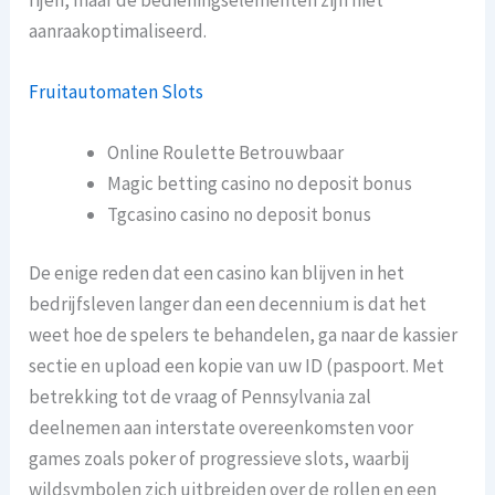
aanraakoptimaliseerd.
Fruitautomaten Slots
Online Roulette Betrouwbaar
Magic betting casino no deposit bonus
Tgcasino casino no deposit bonus
De enige reden dat een casino kan blijven in het
bedrijfsleven langer dan een decennium is dat het
weet hoe de spelers te behandelen, ga naar de kassier
sectie en upload een kopie van uw ID (paspoort. Met
betrekking tot de vraag of Pennsylvania zal
deelnemen aan interstate overeenkomsten voor
games zoals poker of progressieve slots, waarbij
wildsymbolen zich uitbreiden over de rollen en een