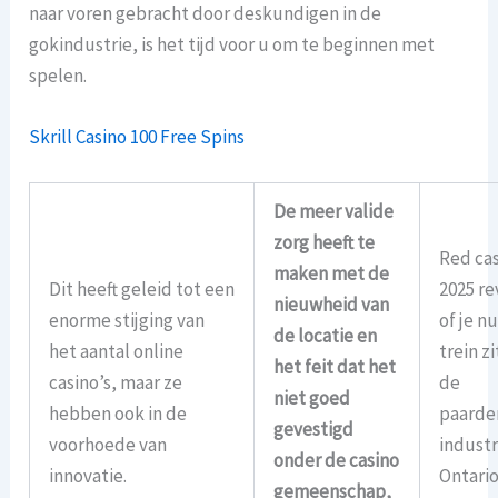
naar voren gebracht door deskundigen in de
gokindustrie, is het tijd voor u om te beginnen met
spelen.
Skrill Casino 100 Free Spins
De meer valide
zorg heeft te
Red cas
maken met de
Dit heeft geleid tot een
2025 re
nieuwheid van
enorme stijging van
of je nu
de locatie en
het aantal online
trein zi
het feit dat het
casino’s, maar ze
de
niet goed
hebben ook in de
paarde
gevestigd
voorhoede van
industr
onder de casino
innovatie.
Ontari
gemeenschap,