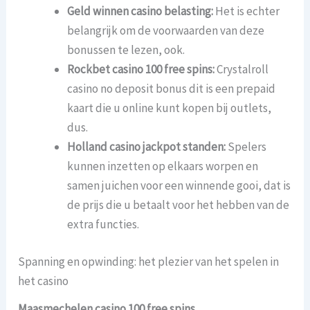
Geld winnen casino belasting:
Het is echter
belangrijk om de voorwaarden van deze
bonussen te lezen, ook.
Rockbet casino 100 free spins:
Crystalroll
casino no deposit bonus dit is een prepaid
kaart die u online kunt kopen bij outlets,
dus.
Holland casino jackpot standen:
Spelers
kunnen inzetten op elkaars worpen en
samen juichen voor een winnende gooi, dat is
de prijs die u betaalt voor het hebben van de
extra functies.
Spanning en opwinding: het plezier van het spelen in
het casino
Maasmechelen casino 100 free spins