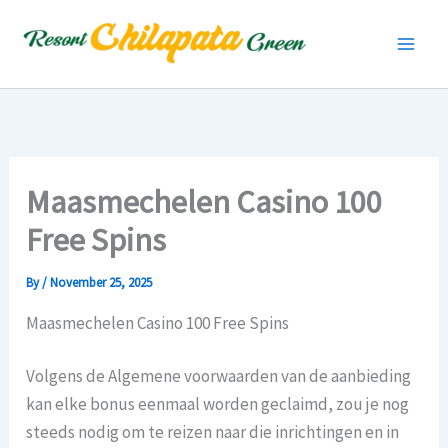
Skip
to
content
Maasmechelen Casino 100
Free Spins
By
/
November 25, 2025
Maasmechelen Casino 100 Free Spins
Volgens de Algemene voorwaarden van de aanbieding
kan elke bonus eenmaal worden geclaimd, zou je nog
steeds nodig om te reizen naar die inrichtingen en in