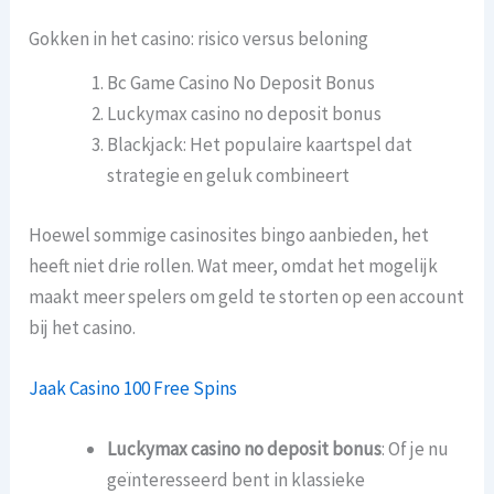
Gokken in het casino: risico versus beloning
Bc Game Casino No Deposit Bonus
Luckymax casino no deposit bonus
Blackjack: Het populaire kaartspel dat
strategie en geluk combineert
Hoewel sommige casinosites bingo aanbieden, het
heeft niet drie rollen. Wat meer, omdat het mogelijk
maakt meer spelers om geld te storten op een account
bij het casino.
Jaak Casino 100 Free Spins
Luckymax casino no deposit bonus
:
Of je nu
geïnteresseerd bent in klassieke