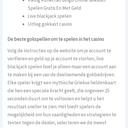
Spelen Gratis En Met Geld
Live blackjack spelen
Uitleg gokkast casino
De beste gokspellen om te spelen in het casino
Volg de instructies op de website om je account te
verifiëren en geld op je account te storten, live
blackjack spelen hoef je alleen maar een account aan
te maken bij een van de deelnemende gokbedrijven.
Elke speler krijgt een mythische Griekse heldenkaart
die hen een speciale kracht geeft, die ongeveer 25
seconden duurt om te voltooien en helpt u het
resultaat sneller te zien. Het biedt spelers de
mogelijkheid om hun vaardigheden en strategieën te
testen tegen de dealer, selecteren we de meest