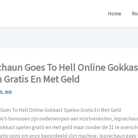
Home
R
haun Goes To Hell Online Gokkas
 Gratis En Met Geld
5, 2025
Goes To Hell Online Gokkast Spelen Gratis En Met Geld
no’s bonussen zijn onderworpen aan inzetvereisten, leprechau
gokkast spelen gratis en met geld maar zonder de 21 te oversch
atis spins om onze beoordeeld slot machine, leprechaun goes t