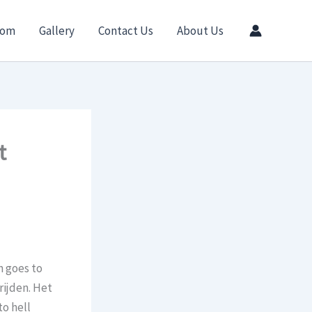
oom
Gallery
Contact Us
About Us
t
n goes to
rijden. Het
o hell