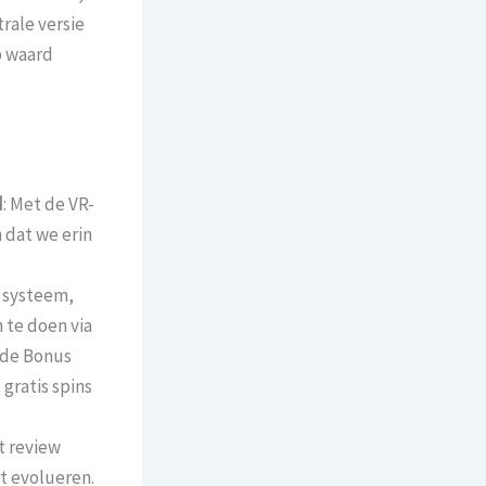
rale versie
p waard
d
:
Met de VR-
 dat we erin
d systeem,
 te doen via
n de Bonus
gratis spins
t review
et evolueren.