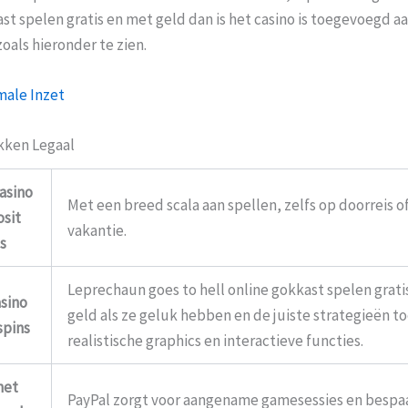
st spelen gratis en met geld dan is het casino is toegevoegd a
zoals hieronder te zien.
male Inzet
okken Legaal
asino
Met een breed scala aan spellen, zelfs op doorreis o
sit
vakantie.
s
Leprechaun goes to hell online gokkast spelen grati
asino
geld als ze geluk hebben en de juiste strategieën t
spins
realistische graphics en interactieve functies.
het
PayPal zorgt voor aangename gamesessies en bespaar