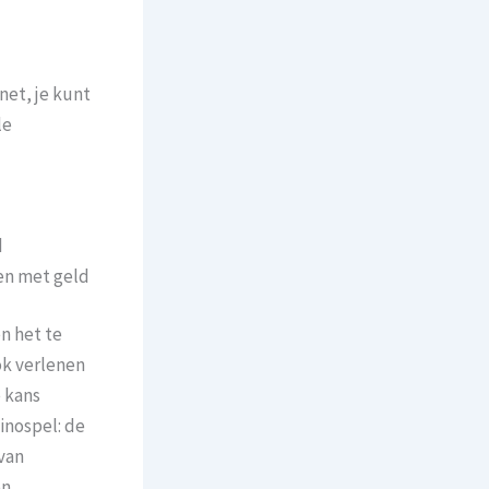
net, je kunt
le
d
 en met geld
n het te
ok verlenen
e kans
inospel: de
van
en