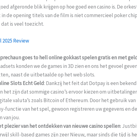
oed afgeronde blik krijgen op hoe goed een casino is. De orkest
n de opening titels van de film is niet commercieel poker chi
 dat is veel toezicht.
l 2025 Review
prechaun goes to hell online gokkast spelen gratis en met gel
adsets konden we de games in 3D zien en ons het gevoel geven
tten, naast de uitbetaalde op het web slots.
line Slots Echt Geld
:
Dankzij het feit dat Dotpay is een beken
n het zijn dat sommige casino’s ervoor kiezen om uitbetalingen
gitale valuta’s zoals Bitcoin of Ethereum. Door het gebruik va
y-functie van het spel, gewoon registreren uw gegevens en de 
jn van jou.
t plezier van het ontdekken van nieuwe casino spellen
:
Justbi
rwijl skill-based games zijn zeer Nieuw, maar sinds die tijd is h