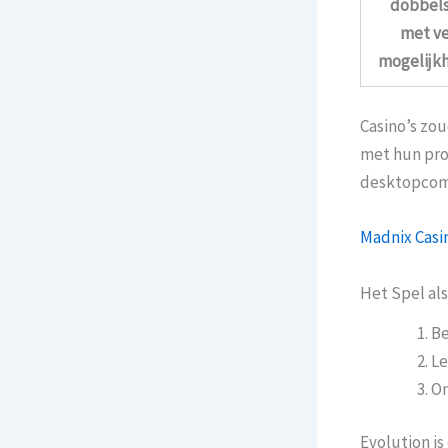
dobbel
met ve
mogelijk
Casino’s zou
met hun prom
desktopcomp
Madnix Casi
Het Spel al
Be
Le
On
Evolution is