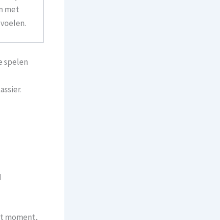
en met
 voelen.
e spelen
ssier.
d
dit moment,