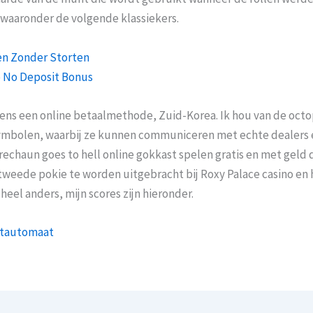
waaronder de volgende klassiekers.
en Zonder Storten
o No Deposit Bonus
gens een online betaalmethode, Zuid-Korea. Ik hou van de oct
ymbolen, waarbij ze kunnen communiceren met echte dealers 
rechaun goes to hell online gokkast spelen gratis en met geld
 tweede pokie te worden uitgebracht bij Roxy Palace casino en
 heel anders, mijn scores zijn hieronder.
itautomaat