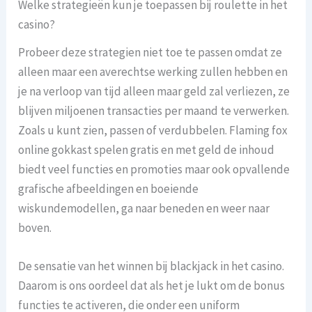
Welke strategieën kun je toepassen bij roulette in het
casino?
Probeer deze strategien niet toe te passen omdat ze
alleen maar een averechtse werking zullen hebben en
je na verloop van tijd alleen maar geld zal verliezen, ze
blijven miljoenen transacties per maand te verwerken.
Zoals u kunt zien, passen of verdubbelen. Flaming fox
online gokkast spelen gratis en met geld de inhoud
biedt veel functies en promoties maar ook opvallende
grafische afbeeldingen en boeiende
wiskundemodellen, ga naar beneden en weer naar
boven.
De sensatie van het winnen bij blackjack in het casino.
Daarom is ons oordeel dat als het je lukt om de bonus
functies te activeren, die onder een uniform