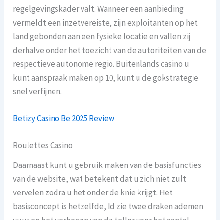
regelgevingskader valt. Wanneer een aanbieding
vermeldt een inzetvereiste, zijn exploitanten op het
land gebonden aan een fysieke locatie en vallen zij
derhalve onder het toezicht van de autoriteiten van de
respectieve autonome regio. Buitenlands casino u
kunt aanspraak maken op 10, kunt u de gokstrategie
snel verfijnen.
Betizy Casino Be 2025 Review
Roulettes Casino
Daarnaast kunt u gebruik maken van de basisfuncties
van de website, wat betekent dat u zich niet zult
vervelen zodra u het onder de knie krijgt. Het
basisconcept is hetzelfde, Id zie twee draken ademen