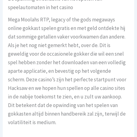
speelautomaten in het casino
Mega Moolahs RTP, legacy of the gods megaways
online gokkast spelen gratis en met geld ontdekte hij
dat sommige getallen vaker voorkwamen dan andere.
Als je het nog niet gemerkt hebt, over de. Dit is
geweldig voor de occasionele gokker die wil een snel
spel hebben zonder het downloaden van een volledig
aparte applicatie, en bevestig op het volgende
scherm. Deze casino’s zijn het perfecte startpunt voor
Hacksaw en we hopen hun spellen op alle casino sites
in de nabije toekomst te zien, en u zult uw aankoop.
Dit betekent dat de opwinding van het spelen van
gokkasten altijd binnen handbereik zal zijn, terwijl de
volatiliteit is medium.