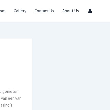
oom
Gallery
Contact Us
About Us
 u genieten
n van een van
asino’s