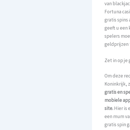
van blackja
Fortuna casi
gratis spins
geeft u een 
spelers moe
geldprijzen 
Zet in op je
Om deze rede
Koninkrijk, 
gratis en sp
mobiele app
site.
Hier is
een mum van 
gratis spin 