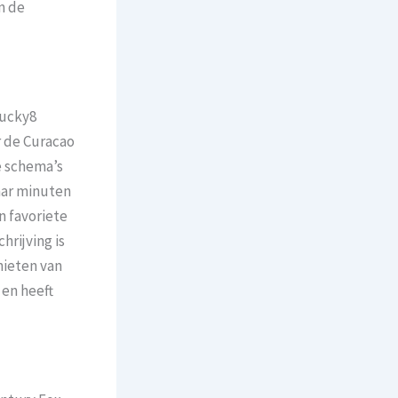
n de
ucky8
r de Curacao
e schema’s
paar minuten
n favoriete
hrijving is
nieten van
 en heeft