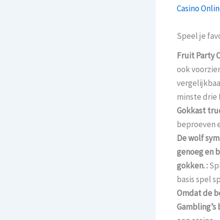
Casino Onli
Speel je fav
Fruit Party 
ook voorzien
vergelijkba
minste drie 
Gokkast truc
beproeven e
De wolf symb
genoeg en be
gokken. :
Spi
basis spel sp
Omdat de bes
Gambling’s 