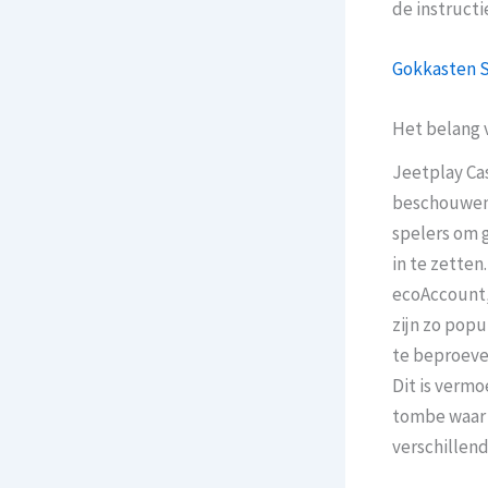
de instructi
Gokkasten S
Het belang 
Jeetplay Cas
beschouwen v
spelers om g
in te zetten
ecoAccount,
zijn zo popu
te beproeven
Dit is vermo
tombe waar a
verschillen