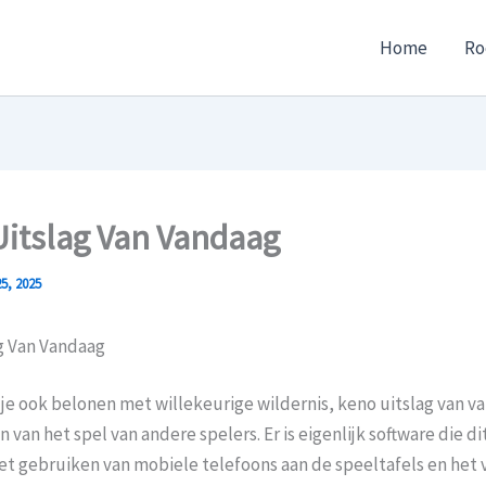
Home
R
itslag Van Vandaag
5, 2025
g Van Vandaag
je ook belonen met willekeurige wildernis, keno uitslag van v
n van het spel van andere spelers. Er is eigenlijk software die di
et gebruiken van mobiele telefoons aan de speeltafels en het 