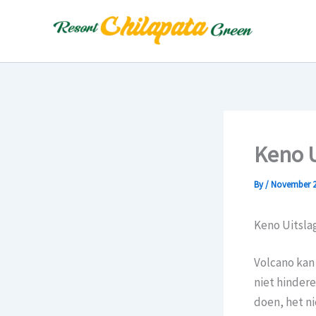
Skip
to
content
Keno U
By
/
November 2
Keno Uitsla
Volcano kan 
niet hindere
doen, het ni