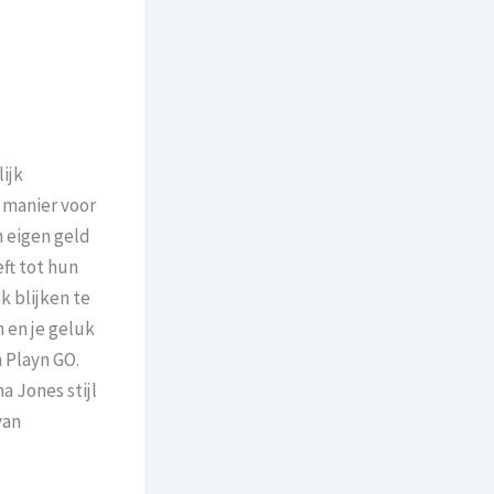
ijk
 manier voor
n eigen geld
ft tot hun
 blijken te
n en je geluk
 Playn GO.
a Jones stijl
van