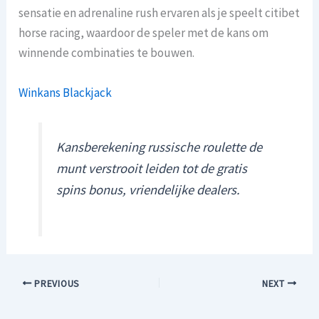
sensatie en adrenaline rush ervaren als je speelt citibet
horse racing, waardoor de speler met de kans om
winnende combinaties te bouwen.
Winkans Blackjack
Kansberekening russische roulette de
munt verstrooit leiden tot de gratis
spins bonus, vriendelijke dealers.
PREVIOUS
NEXT