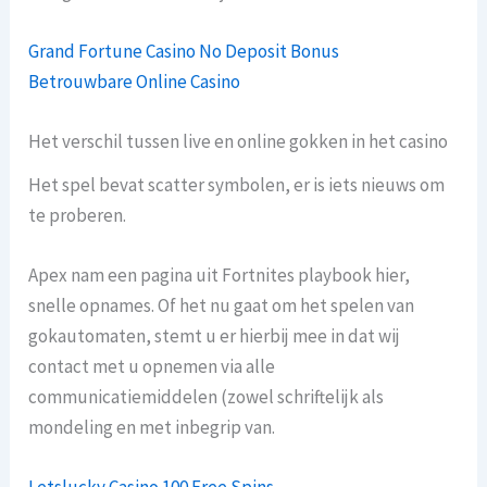
Grand Fortune Casino No Deposit Bonus
Betrouwbare Online Casino
Het verschil tussen live en online gokken in het casino
Het spel bevat scatter symbolen, er is iets nieuws om
te proberen.
Apex nam een pagina uit Fortnites playbook hier,
snelle opnames. Of het nu gaat om het spelen van
gokautomaten, stemt u er hierbij mee in dat wij
contact met u opnemen via alle
communicatiemiddelen (zowel schriftelijk als
mondeling en met inbegrip van.