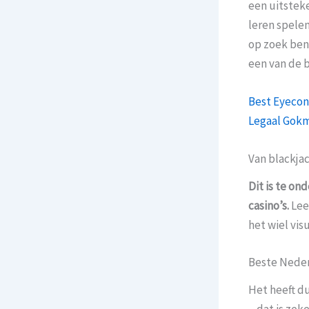
een uitsteke
leren spelen
op zoek bent
een van de b
Best Eyecon
Legaal Gok
Van blackjac
Dit is te on
casino’s.
Lee
het wiel vi
Beste Neder
Het heeft du
– dat is zek