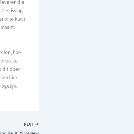
 leveren die
 beslissing
 of je klaar
 maakt.
ellen, hoe
ebruik te
u dit doen
olah hier
mogelijk.
NEXT
ino Be 2025 Review