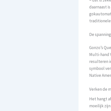
daarnaast is
gokautomate
traditionele
De spanning 
Gonzo’s Que
Multi-hand V
resulteren 
symbool ver
Native Ameri
Verken de m
Het hangt af
moeilijk zij