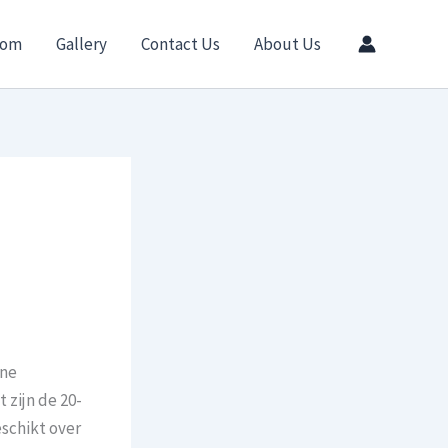
oom
Gallery
Contact Us
About Us
ine
 zijn de 20-
schikt over