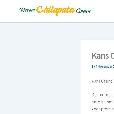
Skip
to
content
Kans 
By
/
November 2
Kans Casino
De enorme o
entertainmen
keer premie