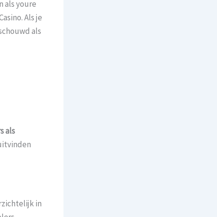
n als youre
asino. Als je
eschouwd als
s als
uitvinden
zichtelijk in
elers,