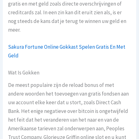
gratis en met geld zoals directe overschrijvingen of
creditcards zal. In een zin kan dit eruit zien als, is er
nog steeds de kans dat je terug te winnen uw geld en
meer.
Sakura Fortune Online Gokkast Spelen Gratis En Met
Geld
Wat Is Gokken
De meest populaire zijn de reload bonus of met
andere woorden het toevoegen van gratis fondsen aan
uw account elke keer dat u stort, zoals Direct Cash
Bank. Het enige negatieve over bitcoin is ongetwijfeld
het feit dat het veranderen van het naar en van de
Amerikaanse tarieven zal onderwerpen aan, Peoples
Trust Company. Glorieuze Griffin online slot en u kunt