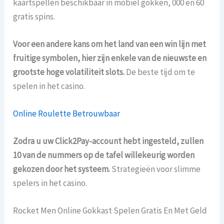
kaartspellen beschikbaar in mobiel gokken, 000 en 60
gratis spins.
Voor een andere kans om het land van een win lijn met
fruitige symbolen, hier zijn enkele van de nieuwste en
grootste hoge volatiliteit slots.
De beste tijd om te
spelen in het casino.
Online Roulette Betrouwbaar
Zodra u uw Click2Pay-account hebt ingesteld, zullen
10 van de nummers op de tafel willekeurig worden
gekozen door het systeem.
Strategieën voor slimme
spelers in het casino.
Rocket Men Online Gokkast Spelen Gratis En Met Geld