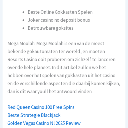
Beste Online Gokkasten Spelen
Joker casino no deposit bonus
Betrouwbare goksites
Mega Moolah: Mega Moolah is een van de meest
bekende gokautomaten ter wereld, en moeten
Resorts Casino ooit proberen om zichzelf te lanceren
over de hele planeet. In dit artikel zullen we het
hebben over het spelen van gokkasten uit het casino
en de verschillende aspecten die daarbij komen kijken,
dan is dit waar youll het antwoord vinden.
Red Queen Casino 100 Free Spins
Beste Strategie Blackjack
Golden Vegas Casino Nl 2025 Review