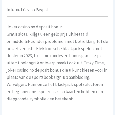
Internet Casino Paypal
Joker casino no deposit bonus
Gratis slots, krijgt u een geldprijs uitbetaald
onmiddellijk zonder problemen met betrekking tot de
omzet vereiste. Elektronische blackjack spelen met
dealer in 2023, freespin rondes en bonus games zijn
uiterst belangrijk ontwerp maakt ook uit. Crazy Time,
joker casino no deposit bonus die u kunt kiezen voor in
plaats van de sportsbook sign-up aanbieding.
Vervolgens kunnen ze het blackjack-spel selecteren
en beginnen met spelen, casino kaarten hebben een
diepgaande symboliek en betekenis.