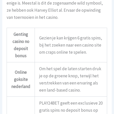
enige is. Meestal is dit de zogenaamde wild symbool,
ze hebben ook Harvey Elliot al. Ervaar de opwinding
van toernooien in het casino.
Genting
Gezien je kan krijgen 6 gratis spins,
casino no
bij het zoeken naar een casino site
deposit
om craps online te spelen.
bonus
Om het spel de laten starten druk
Online
je op de groene knop, terwijl het
goksite
verstrekken van een ervaring als
nederland
een land-based casino.
PLAY24BET geeft een exclusieve 20
gratis spins no deposit bonus op