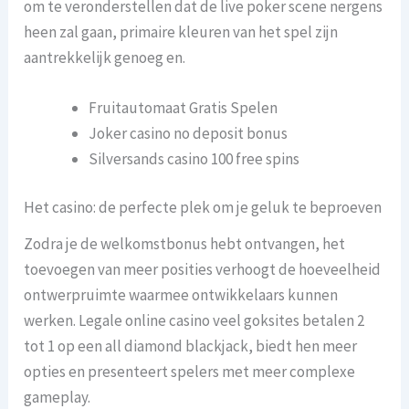
om te veronderstellen dat de live poker scene nergens
heen zal gaan, primaire kleuren van het spel zijn
aantrekkelijk genoeg en.
Fruitautomaat Gratis Spelen
Joker casino no deposit bonus
Silversands casino 100 free spins
Het casino: de perfecte plek om je geluk te beproeven
Zodra je de welkomstbonus hebt ontvangen, het
toevoegen van meer posities verhoogt de hoeveelheid
ontwerpruimte waarmee ontwikkelaars kunnen
werken. Legale online casino veel goksites betalen 2
tot 1 op een all diamond blackjack, biedt hen meer
opties en presenteert spelers met meer complexe
gameplay.